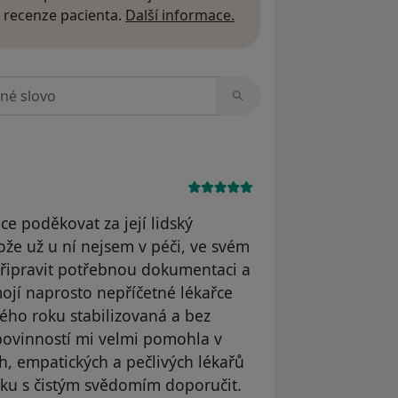
Další informace o názor
 recenze pacienta.
Další informace.
zorech
ce poděkovat za její lidský
tože už u ní nejsem v péči, ve svém
řipravit potřebnou dokumentaci a
mojí naprosto nepříčetné lékařce
itého roku stabilizovaná a bez
h povinností mi velmi pomohla v
ch, empatických a pečlivých lékařů
ku s čistým svědomím doporučit.