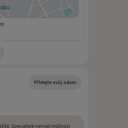
 mapu
 otevře v nové záložce
ní
adrese
Přidejte svůj názor
žité. Specialisté nemají možnost