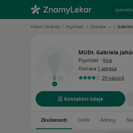
specializ
Hlavní Stránka
Psychiatr
Ostrava
Gabrie
Změna měst
MUDr.
Gabriela Jah
o special
Psychiatr
·
Více
Ostrava
1 adresa
29 názorů
Kontaktní údaje
Zkušenosti
Ceník
Adresy
Ná