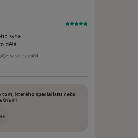
ého syna.
co dělá.
podle názoru uživatele Šárka
Jiný
•
Nahlásit zneužití
tom, kterého specialistu nebo
vštívit?
Ne