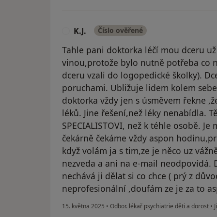
K.J.
Číslo ověřené
K
Tahle pani doktorka léčí mou dceru u
vinou,protože bylo nutně potřeba co n
dceru vzali do logopedické školky). Dce
poruchami. Ubližuje lidem kolem sebe
doktorka vždy jen s úsměvem řekne ,ž
léků. Jine řešení,než léky nenabídla. 
SPECIALISTOVI, než k téhle osobě. Je m
čekárně čekáme vždy aspon hodinu,pr
když volám ja s tim,ze je něco uz vážn
nezveda a ani na e-mail neodpovídá. 
nechává ji dělat si co chce ( prý z dův
neprofesionální ,doufám ze je za to a
15. května 2025
•
Odbor. lékař psychiatrie děti a dorost
•
J