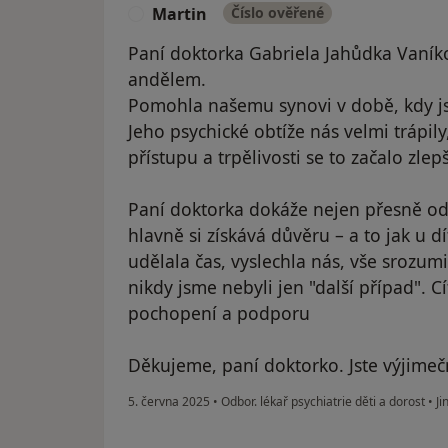
Martin
Číslo ověřené
M
Paní doktorka Gabriela Jahůdka Vaníko
andělem.
Pomohla našemu synovi v době, kdy js
Jeho psychické obtíže nás velmi trápily
přístupu a trpělivosti se to začalo zlep
Paní doktorka dokáže nejen přesně od
hlavně si získává důvěru – a to jak u dí
udělala čas, vyslechla nás, vše srozumi
nikdy jsme nebyli jen "další případ". C
pochopení a podporu
Děkujeme, paní doktorko. Jste výjimečn
5. června 2025
•
Odbor. lékař psychiatrie děti a dorost
•
Ji