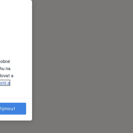
dobné
ahu na
lovat a
omí a
řijmout