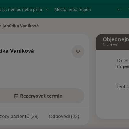
ace, nemoc nebo příjmení
Město nebo region
la Jahůdka Vaníková
a
Objednejt
Neaktivní
ůdka Vaníková
izacích
Dnes
8 Srpen
Tento 
Rezervovat termín
zory pacientů (29)
Odpovědi (22)