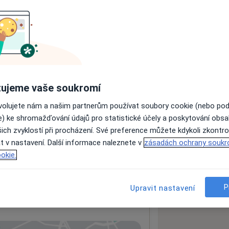
ujeme vaše soukromí
ách nejsou k dispozici
ovolujete nám a našim partnerům používat soubory cookie (nebo po
ádné informace o svých službách.
e) ke shromažďování údajů pro statistické účely a poskytování obs
ich zvyklostí při procházení. Své preference můžete kdykoli zkontro
t v nastavení. Další informace naleznete v
zásadách ochrany soukr
okie.
P
Upravit nastavení
rost