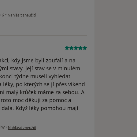
podle názoru uživatele Vardžáková
iný
•
Nahlásit zneužití
ci, kdy jsme byli zoufalí a na
nými stavy. Její stav se v minulém
 konci týdne museli vyhledat
léky, po kterých se jí přes víkend
rvní malý krůček máme za sebou. A
 Proto moc děkuji za pomoc a
a dala. Když léky pomohou mají
podle názoru uživatele JNOV
iný
•
Nahlásit zneužití