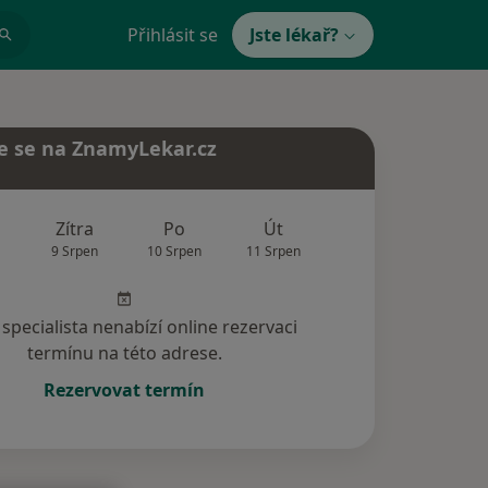
Přihlásit se
Jste lékař?
e se na ZnamyLekar.cz
Zítra
Po
Út
St
Čt
9 Srpen
10 Srpen
11 Srpen
12 Srpen
13 Srp
specialista nenabízí online rezervaci
termínu na této adrese.
Rezervovat termín