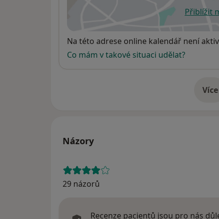
Přiblížit
se
Dostupnost
Na této adrese online kalendář není aktiv
Co mám v takové situaci udělat?
Více
o 
Názory
29 názorů
Recenze pacientů jsou pro nás důle