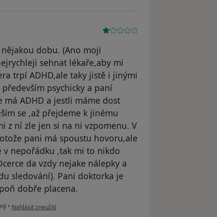
ž nějakou dobu. (Ano moji
ejrychleji sehnat lékaře,aby mi
ra trpí ADHD,ale taky jistě i jinými
 především psychicky a paní
e má ADHD a jestli máme dost
Těším se ,až přejdeme k jinému
i z ní zle jen si na ni vzpomenu. V
otože pani má spoustu hovoru,ale
ě v nepořádku ,tak mi to nikdo
Dcerce da vzdy nejake nálepky a
odu sledování). Pani doktorka je
spoň dobře placena.
podle názoru uživatele K.J.
iný
•
Nahlásit zneužití