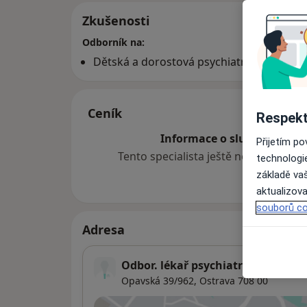
Zkušenosti
Odborník na:
Dětská a dorostová psychiatrie
Ceník
Respekt
Informace o službách a cen
Přijetím p
Tento specialista ještě nepřidával ž
technologi
základě vaš
aktualizova
souborů co
Adresa
Odbor. lékař psychiatrie děti a do
Opavská 39/962,
Ostrava
708 00