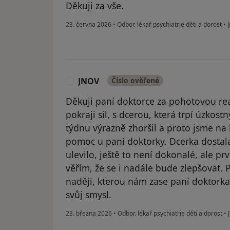
Děkuji za vše.
23. června 2026
•
Odbor. lékař psychiatrie děti a dorost
•
J
JNOV
Číslo ověřené
J
Děkuji paní doktorce za pohotovou reak
pokraji sil, s dcerou, která trpí úzkost
týdnu výrazně zhoršil a proto jsme na
pomoc u paní doktorky. Dcerka dostala 
ulevilo, ještě to není dokonalé, ale p
věřím, že se i nadále bude zlepšovat.
naději, kterou nám zase paní doktork
svůj smysl.
23. března 2026
•
Odbor. lékař psychiatrie děti a dorost
•
J