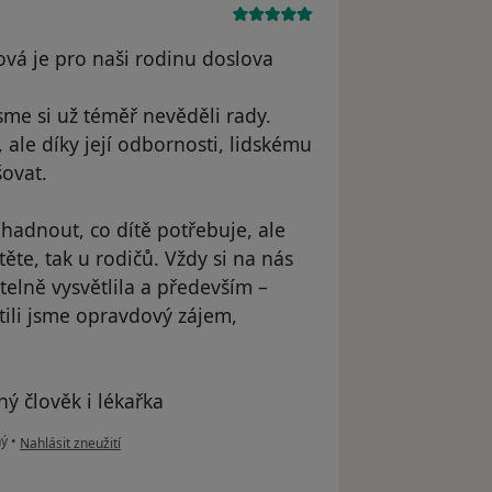
vá je pro naši rodinu doslova
me si už téměř nevěděli rady.
, ale díky její odbornosti, lidskému
šovat.
hadnout, co dítě potřebuje, ale
těte, tak u rodičů. Vždy si na nás
telně vysvětlila a především –
ítili jsme opravdový zájem,
ý člověk i lékařka
podle názoru uživatele Martin
ný
•
Nahlásit zneužití