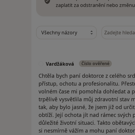
zaplatit za odstranění nebo změnu
Hledejte v ná
Vardžáková
Číslo ověřené
V
Chtěla bych paní doktorce z celého srd
přístup, ochotu a profesionalitu. Přes
volném čase mi pomohla dohledat a p
trpělivě vysvětlila můj zdravotní stav 
tak, aby bylo jasné, že jsem již od urč
obtíží. Její ochota jít nad rámec svýc
důležité životní situaci. Takto obětavý
si nesmírně vážím a mohu paní doktor