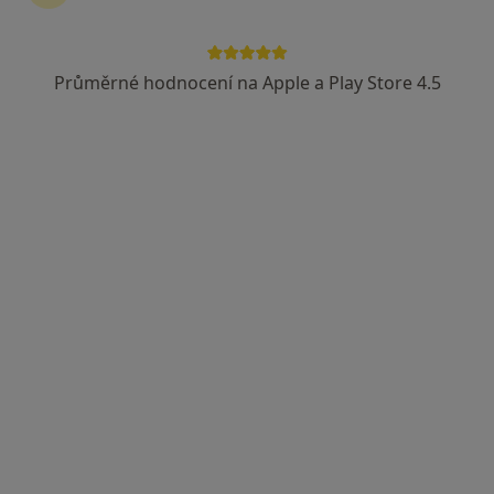
Skautská, Ostrava
•
Mapa
Dům duševního zdraví Ostrava
Průměrné hodnocení na Apple a Play Store 4.5
Tento specialista nenabízí online rezervaci termínu na této adrese.
Rezervovat termín
MUDr. Marie Turková
Psychiatr
5 názorů
Sokolská třída 81, Ostrava
•
Mapa