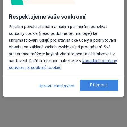
Tento specialista nenabízí online rezervaci termínu na této adrese.
Rezervovat termín
Respektujeme vaše soukromí
Přijetím povolujete nám a našim partnerům používat
soubory cookie (nebo podobné technologie) ke
K dispozici jsou online konzultace
shromažďování údajů pro statistické účely a poskytování
obsahu na základě vašich zvyklostí při procházení. Své
Specialisté ve vaší oblasti nenabízí osobní návštěvy.
preference můžete kdykoli zkontrolovat a aktualizovat v
Zkuste místo toho online konzultace.
nastavení. Další informace naleznete v
zásadách ochrany
soukromí a souborů cookie.
Přijmout
Upravit nastavení
MUDr. Šárka Bínová
·
Více
Psychiatr, Dětský psychiatr, Psychoterapeut