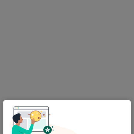
Hornická poliklinika s.r.o.
Tento specialista nenabízí online rezervaci termínu na této adrese.
Rezervovat termín
MUDr. Vít Pávek
Psychiatr
16 názorů
Vítězslava Nezvala, Frýdek-Místek
•
Mapa
psychiatrická ordinace