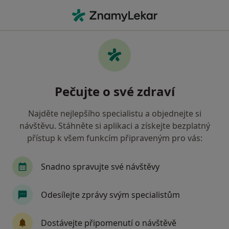
Hla
Psychiatr • Ostrava, moravskoslezský
Filtry
• 1
Mapa
Doporučení psychiatři s Zdravotní
Pečujte o své zdraví
pojišťovna ministerstva vnitra ČR Ostrava
Jak řadíme výsledky vyhledávání?
Najděte nejlepšího specialistu a objednejte si
návštěvu. Stáhněte si aplikaci a získejte bezplatný
přístup k všem funkcím připraveným pro vás:
Snadno spravujte své návštěvy
Odesílejte zprávy svým specialistům
MUDr. Pavla Prašivková
Dostávejte připomenutí o návštěvě
Psychiatr