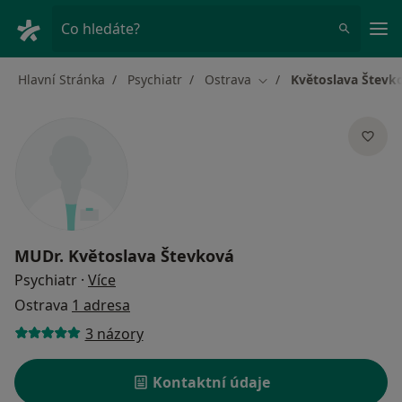
Hla
Co hledáte?
Hlavní Stránka
Psychiatr
Ostrava
Květoslava Števk
Změna města
MUDr.
Květoslava Števková
o specializacích
Psychiatr
·
Více
Ostrava
1 adresa
3 názory
Kontaktní údaje