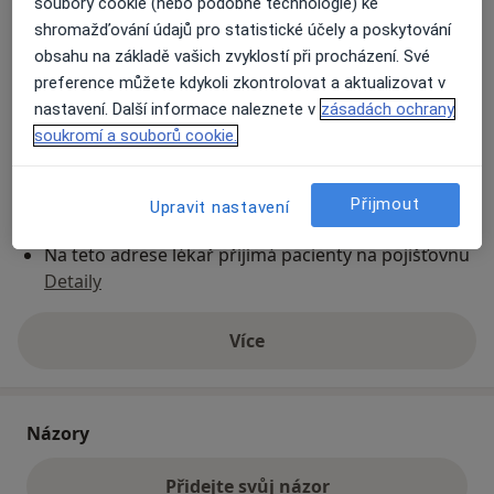
soubory cookie (nebo podobné technologie) ke
shromažďování údajů pro statistické účely a poskytování
obsahu na základě vašich zvyklostí při procházení. Své
Přiblížit mapu
se otevře v nové záložce
preference můžete kdykoli zkontrolovat a aktualizovat v
nastavení. Další informace naleznete v
zásadách ochrany
Dostupnost
Na této adrese online kalendář není aktivní
soukromí a souborů cookie.
Co mám v takové situaci udělat?
Přijmout
Upravit nastavení
Způsoby platby (soukromé návštěvy)
Na teto adrese lékař přijímá pacienty na pojišťovnu
Detaily
Více
o adrese
Názory
Přidejte svůj názor