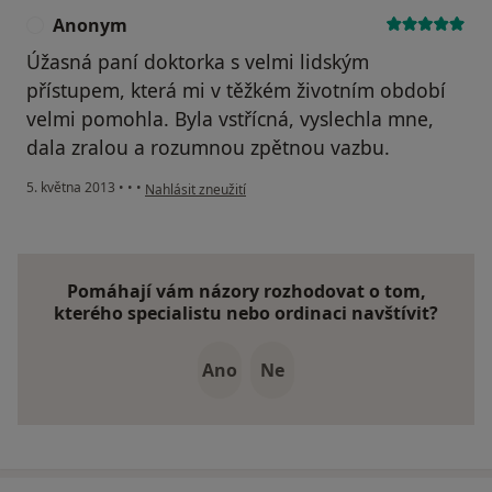
Anonym
A
Úžasná paní doktorka s velmi lidským
přístupem, která mi v těžkém životním období
velmi pomohla. Byla vstřícná, vyslechla mne,
dala zralou a rozumnou zpětnou vazbu.
podle názoru uživatele Anonym
5. května 2013
•
•
•
Nahlásit zneužití
Pomáhají vám názory rozhodovat o tom,
kterého specialistu nebo ordinaci navštívit?
Ano
Ne