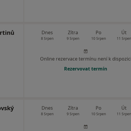
rtinů
Dnes
Zítra
Po
Út
8 Srpen
9 Srpen
10 Srpen
11 Srpe
Online rezervace termínu není k dispozic
Rezervovat termín
ovský
Dnes
Zítra
Po
Út
8 Srpen
9 Srpen
10 Srpen
11 Srpe