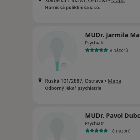
Sokolská třída 81, Ostrava
•
Mapa
Hornická poliklinika s.r.o.
MUDr. Jarmila Ma
Psychiatr
9 názorů
Ruská 101/2887, Ostrava
•
Mapa
Odborný lékař psychiatrie
MUDr. Pavol Dub
Psychiatr
18 názorů