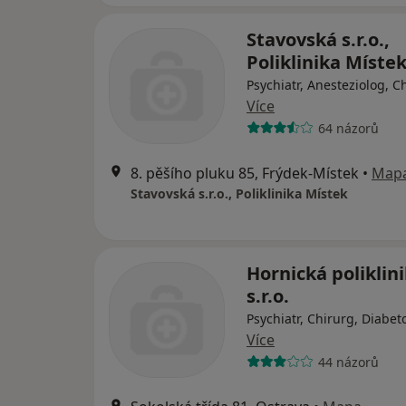
Stavovská s.r.o.,
Poliklinika Míste
Psychiatr, Anesteziolog, C
Více
64 názorů
8. pěšího pluku 85, Frýdek-Místek
•
Map
Stavovská s.r.o., Poliklinika Místek
Hornická poliklin
s.r.o.
Psychiatr, Chirurg, Diabet
Více
44 názorů