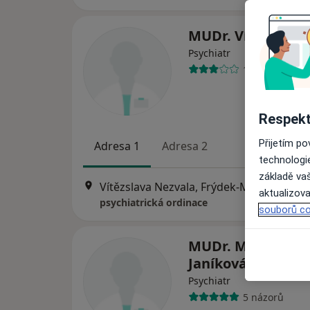
MUDr. Vít Pávek
Psychiatr
16 názorů
Respekt
Přijetím p
Adresa 1
Adresa 2
technologi
základě vaš
Vítězslava Nezvala, Frýdek-Místek
•
Map
aktualizova
psychiatrická ordinace
souborů co
MUDr. Marcela Bo
Janíková
Psychiatr
5 názorů