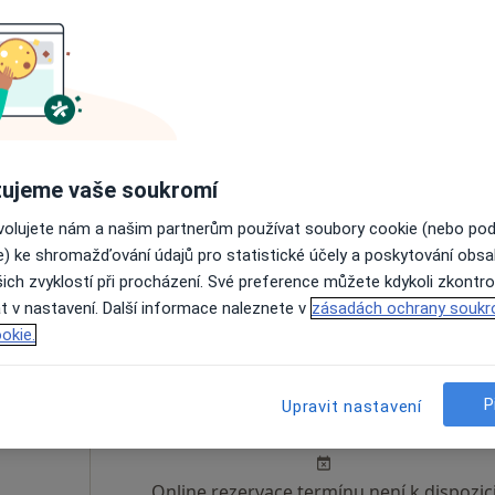
Dnes
Zítra
Po
Út
8 Srpen
9 Srpen
10 Srpen
11 Srpe
Online rezervace termínu není k dispozic
ujeme vaše soukromí
Rezervovat termín
ovolujete nám a našim partnerům používat soubory cookie (nebo po
e) ke shromažďování údajů pro statistické účely a poskytování obs
ich zvyklostí při procházení. Své preference můžete kdykoli zkontro
a
t v nastavení. Další informace naleznete v
zásadách ochrany soukr
okie.
lková
Dnes
Zítra
Po
Út
P
Upravit nastavení
8 Srpen
9 Srpen
10 Srpen
11 Srpe
Online rezervace termínu není k dispozic