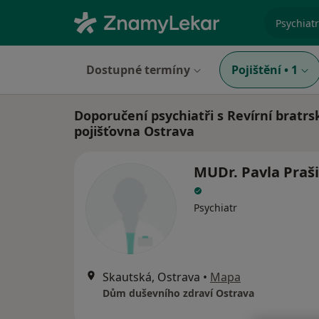
specializ
Dostupné termíny
Pojištění
•
1
Doporučení psychiatři s Revírní bratrs
pojišťovna Ostrava
MUDr. Pavla Praš
Psychiatr
Skautská, Ostrava
•
Mapa
Dům duševního zdraví Ostrava