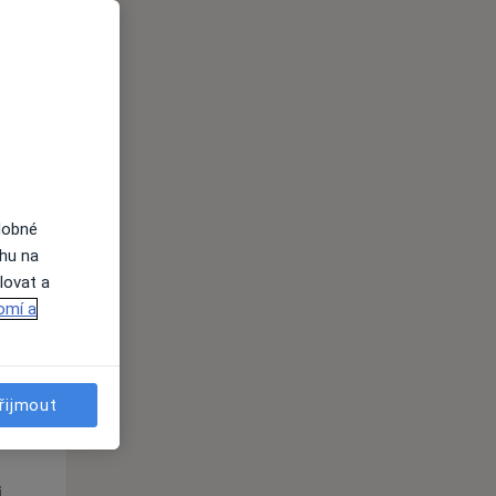
St
Čt
Pá
n
12 Srpen
13 Srpen
14 Srpen
i
dobné
ahu na
lovat a
omí a
St
Čt
Pá
řijmout
n
12 Srpen
13 Srpen
14 Srpen
i