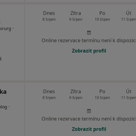
Dnes
Zítra
Po
Út
k
8 Srpen
9 Srpen
10 Srpen
11 Srpe
·
hirurg
Online rezervace termínu není k dispozic
Zobrazit profil
a
ika
Dnes
Zítra
Po
Út
8 Srpen
9 Srpen
10 Srpen
11 Srpe
·
olog
Online rezervace termínu není k dispozic
Zobrazit profil