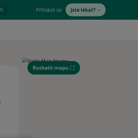
Přihlásit se
Jste lékař?
Rozbalit mapu
St
Čt
Pá
n
12 Srpen
13 Srpen
14 Srpen
i