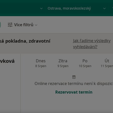
ace, nemoc nebo příjmení
Město nebo region
Více filtrů
ká pokladna, zdravotní
Jak řadíme výsledky
vyhledávání?
ivková
Dnes
Zítra
Po
Út
8 Srpen
9 Srpen
10 Srpen
11 Srpe
Online rezervace termínu není k dispozic
Rezervovat termín