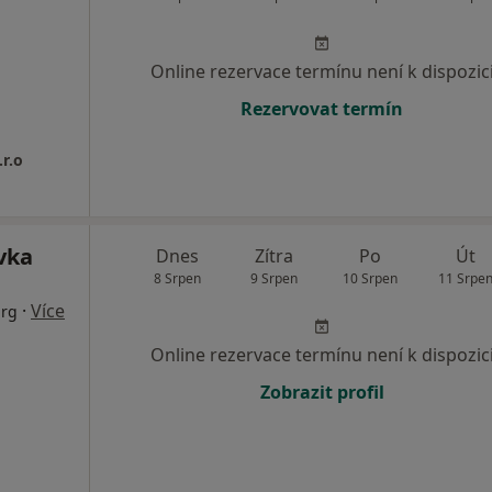
Online rezervace termínu není k dispozic
Rezervovat termín
r.o
vka
Dnes
Zítra
Po
Út
8 Srpen
9 Srpen
10 Srpen
11 Srpe
·
Více
urg
Online rezervace termínu není k dispozic
Zobrazit profil