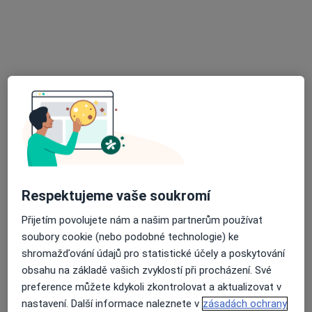
Sokolská třída 1925/49, Ostrava
•
Mapa
ORL ambulance MUDr. Jana Boleslavská
Tento specialista nenabízí online rezervaci termínu na této adrese.
Rezervovat termín
Respektujeme vaše soukromí
Přijetím povolujete nám a našim partnerům používat
MUDr. Pavel Havránek
soubory cookie (nebo podobné technologie) ke
Otorinolaryngolog
shromažďování údajů pro statistické účely a poskytování
1 názor
obsahu na základě vašich zvyklostí při procházení. Své
preference můžete kdykoli zkontrolovat a aktualizovat v
17. listopadu 1790, Ostrava
•
Mapa
nastavení. Další informace naleznete v
zásadách ochrany
Fakultní nemocnice Ostrava