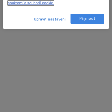
soukromí a souborů cookie.
Tento specialista nenabízí online rezervaci termínu na této adrese.
Rezervovat termín
Přijmout
Upravit nastavení
MUDr. Jiří Kabát
Otorinolaryngolog
17 názorů
Adresa 1
Adresa 2