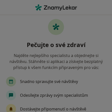
Hla
Otorinolaryngolog • Ostrava, moravskoslezský
Filtry
• 1
Mapa
Doporučení otorinolaryngologové s Revírní
Pečujte o své zdraví
bratrská pokladna, zdravotní pojišťovna
Ostrava
Najděte nejlepšího specialistu a objednejte si
Jak řadíme výsledky vyhledávání?
návštěvu. Stáhněte si aplikaci a získejte bezplatný
přístup k všem funkcím připraveným pro vás:
Snadno spravujte své návštěvy
Odesílejte zprávy svým specialistům
Dostávejte připomenutí o návštěvě
MUDr. Pavel Štrympl