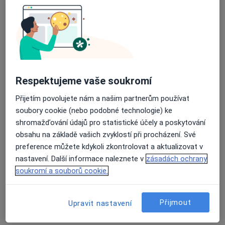
17. listopadu 1790, Ostrava
•
Mapa
Fakultní nemocnice Ostrava
Tento specialista nenabízí online rezervaci termínu na této adrese.
Rezervovat termín
Respektujeme vaše soukromí
Přijetím povolujete nám a našim partnerům používat
soubory cookie (nebo podobné technologie) ke
shromažďování údajů pro statistické účely a poskytování
obsahu na základě vašich zvyklostí při procházení. Své
preference můžete kdykoli zkontrolovat a aktualizovat v
nastavení. Další informace naleznete v
zásadách ochrany
soukromí a souborů cookie.
MUDr. Jiří Kabát
Otorinolaryngolog
17 názorů
Přijmout
Upravit nastavení
Sokolská 2587/81, Ostrava
•
Mapa