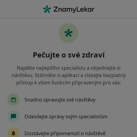
Hla
Otorinolaryngolog • Ostrava, moravskoslezský
Filtry
• 1
Mapa
Doporučení otorinolaryngologové s
Pečujte o své zdraví
Všeobecná zdravotní pojišťovna Ostrava
Jak řadíme výsledky vyhledávání?
Najděte nejlepšího specialistu a objednejte si
návštěvu. Stáhněte si aplikaci a získejte bezplatný
přístup k všem funkcím připraveným pro vás:
Snadno spravujte své návštěvy
Odesílejte zprávy svým specialistům
MUDr. Pavel Štrympl
Dostávejte připomenutí o návštěvě
·
Více
Otorinolaryngolog