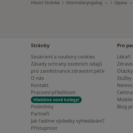
Hlavní Stránka
Otorinolaryngolog
Opava
Změna města
Z
Stránky
Pro pa
Soukromí a soubory cookies
Lékaři
Zásady ochrany osobních údajů
Zdravot
pro zaměstnance zdravotní péče
Otázky
O nás
Služby
Kontakt
Nemoc
Pracovní příležitosti
Centr
Mobilní
Hledáme nové kolegy!
Podmínky
Blog p
Partneři
Jak řadíme výsledky vyhledávání?
Přístupnost