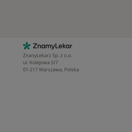
Kontakt
ZnamyLekar - Hlavní stránka
ZnanyLekarz Sp. z o.o.
ul. Kolejowa 5/7
01-217 Warszawa, Polska