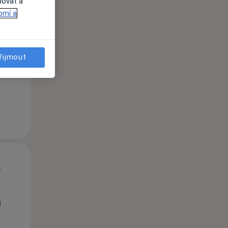
lovat a
omí a
St
Čt
Pá
n
12 Srpen
13 Srpen
14 Srpen
řijmout
i
St
Čt
Pá
n
12 Srpen
13 Srpen
14 Srpen
i