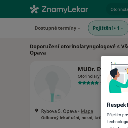
specializ
Dostupné termíny
Pojištění
•
1
Doporučení otorinolaryngologové s Vš
Opava
MUDr. Eva Varyš
Otorinolaryngolog
9 názorů
Respekt
Rybova 5, Opava
•
Mapa
Přijetím p
Odborný lékař ušní, nosní, krční
technologi