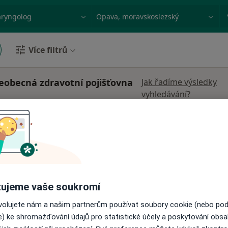
ace, nemoc nebo příjmení
Město nebo region
Více filtrů
eobecná zdravotní pojišťovna
Jak řadíme výsledky
vyhledávání?
ová
Dnes
Zítra
Po
Út
8 Srpen
9 Srpen
10 Srpen
11 Srpe
Online rezervace termínu není k dispozic
Rezervovat termín
ujeme vaše soukromí
ovolujete nám a našim partnerům používat soubory cookie (nebo po
e) ke shromažďování údajů pro statistické účely a poskytování obs