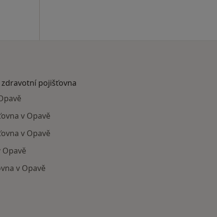
 zdravotní pojišťovna
 Opavě
šťovna v Opavě
ťovna v Opavě
v Opavě
ovna v Opavě
ají smlouvu s Všeobecná zdravotní pojišťovna