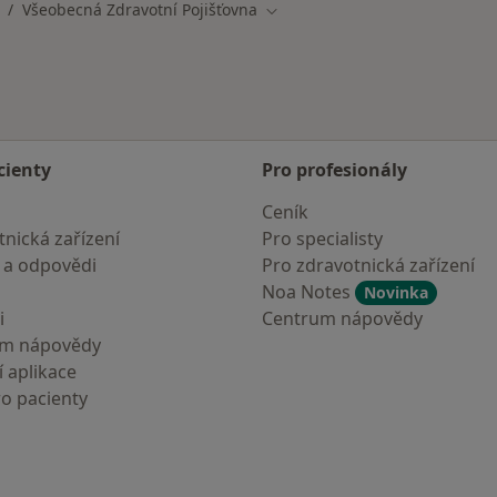
Všeobecná Zdravotní Pojišťovna
měna města
Změna města
cienty
Pro profesionály
Ceník
nická zařízení
Pro specialisty
 a odpovědi
Pro zdravotnická zařízení
Noa Notes
Novinka
i
Centrum nápovědy
um nápovědy
 aplikace
ro pacienty