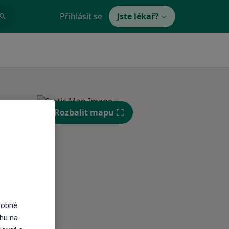
Přihlásit se
Jste lékař?
Rozbalit mapu
St
Čt
Pá
n
12 Srpen
13 Srpen
14 Srpen
i
dobné
ahu na