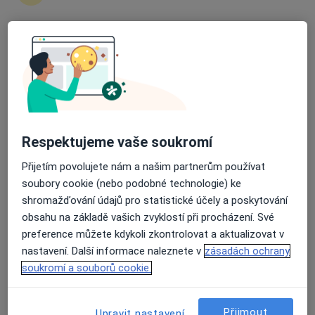
6 názorů
Zacpalova 28, Opava
•
Mapa
Průměrné hodnocení na Apple a Play Store 4.5
Ambulance dětské kardiologie a prenátální echokardiografie
Tento specialista nenabízí online rezervaci termínu na této adrese.
Rezervovat termín
Respektujeme vaše soukromí
Přijetím povolujete nám a našim partnerům používat
soubory cookie (nebo podobné technologie) ke
shromažďování údajů pro statistické účely a poskytování
obsahu na základě vašich zvyklostí při procházení. Své
preference můžete kdykoli zkontrolovat a aktualizovat v
nastavení. Další informace naleznete v
zásadách ochrany
MUDr. Hana Burianová
soukromí a souborů cookie.
Kardiolog, Internista
2 názory
Přijmout
Upravit nastavení