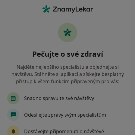
Hla
Kardiolog • Opava, moravskoslezský
Filtry
• 1
Mapa
Doporučení kardiologové s Všeobecná
Pečujte o své zdraví
zdravotní pojišťovna Opava
Jak řadíme výsledky vyhledávání?
Najděte nejlepšího specialistu a objednejte si
návštěvu. Stáhněte si aplikaci a získejte bezplatný
přístup k všem funkcím připraveným pro vás:
Snadno spravujte své návštěvy
Odesílejte zprávy svým specialistům
MUDr. Dagmar Prejdová
Dostávejte připomenutí o návštěvě
·
Více
Kardiolog, Pediatr