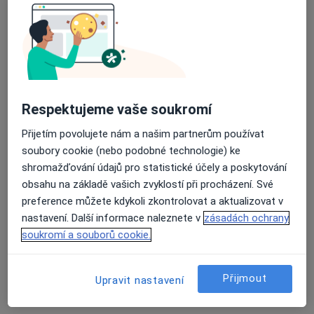
Dr. Martínka 7/1491, Ostrava
•
Mapa
Poliklinika Hrabůvka s.r.o.
Tento specialista nenabízí online rezervaci termínu na této adrese.
Rezervovat termín
Respektujeme vaše soukromí
Přijetím povolujete nám a našim partnerům používat
soubory cookie (nebo podobné technologie) ke
shromažďování údajů pro statistické účely a poskytování
obsahu na základě vašich zvyklostí při procházení. Své
preference můžete kdykoli zkontrolovat a aktualizovat v
nastavení. Další informace naleznete v
zásadách ochrany
soukromí a souborů cookie.
Poliklinika Hrabůvka s.r.o.
·
Více
Kardiolog, Alergolog, Chirurg
236 názorů
Přijmout
Upravit nastavení
Dr. Martínka 7/1491, Ostrava
•
Mapa