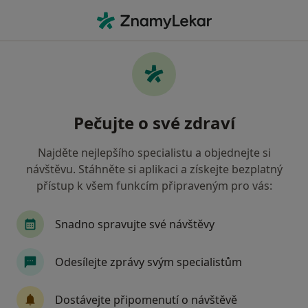
Hla
Kardiolog • Ostrava, moravskoslezský
Filtry
• 1
Mapa
Doporučení kardiologové s Všeobecná
Pečujte o své zdraví
zdravotní pojišťovna Ostrava
Jak řadíme výsledky vyhledávání?
Najděte nejlepšího specialistu a objednejte si
návštěvu. Stáhněte si aplikaci a získejte bezplatný
přístup k všem funkcím připraveným pro vás:
Snadno spravujte své návštěvy
Odesílejte zprávy svým specialistům
MUDr. Hana Burianová
Dostávejte připomenutí o návštěvě
Kardiolog, Internista