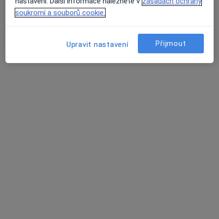
Tento specialista nenabízí online rezervaci termínu na této adrese.
nastavení. Další informace naleznete v
zásadách ochrany
soukromí a souborů cookie.
Rezervovat termín
Přijmout
Upravit nastavení
MUDr. Hana Medřická
Neurolog
8 názorů
17. listopadu 1790, Ostrava
•
Mapa
Klinika dětské neurologie, Fakultní nemocnice Ostrava
Tento specialista nenabízí online rezervaci termínu na této adrese.