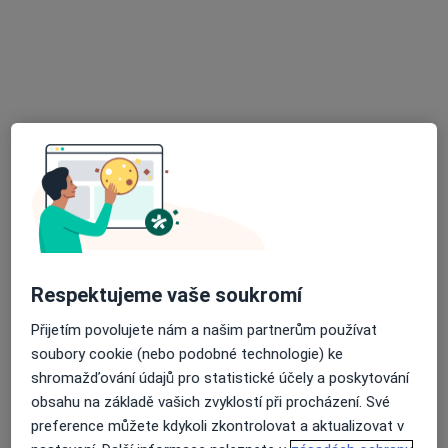
Městská nemocnice Ostrava
Tento specialista nenabízí online rezervaci termínu na této adrese.
Rezervovat termín
Respektujeme vaše soukromí
MUDr. Jozef Matúš
Přijetím povolujete nám a našim partnerům používat
Neurolog
soubory cookie (nebo podobné technologie) ke
20 názorů
shromažďování údajů pro statistické účely a poskytování
Dělnická 24, Havířov
•
Mapa
obsahu na základě vašich zvyklostí při procházení. Své
Odborný lékař neurologie
preference můžete kdykoli zkontrolovat a aktualizovat v