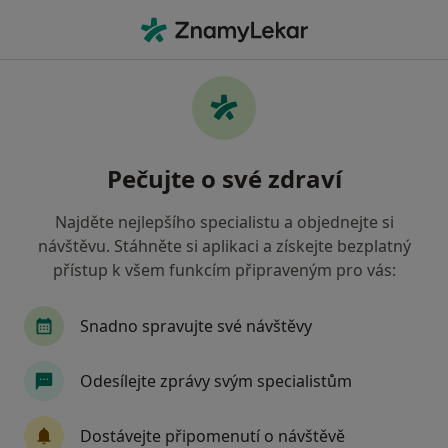
Hla
Neurolog • Ostrava, moravskoslezský
Filtry
• 1
Mapa
Doporučení neurologové s Všeobecná
Pečujte o své zdraví
zdravotní pojišťovna Ostrava
Jak řadíme výsledky vyhledávání?
Najděte nejlepšího specialistu a objednejte si
návštěvu. Stáhněte si aplikaci a získejte bezplatný
přístup k všem funkcím připraveným pro vás:
Snadno spravujte své návštěvy
Odesílejte zprávy svým specialistům
MUDr. Petr Kuba
Dostávejte připomenutí o návštěvě
·
Více
Neurolog