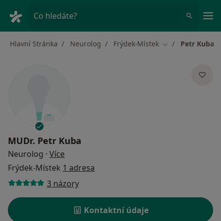
Hla
Co hledáte?
Hlavní Stránka
Neurolog
Frýdek-Místek
Petr Kuba
Změna města
MUDr.
Petr Kuba
o specializacích
Neurolog
·
Více
Frýdek-Místek
1 adresa
3 názory
Kontaktní údaje