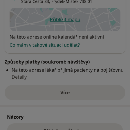
Stará Cesta 83,
Frýdek-Místek
738 01
Přiblížit mapu
se otevře v nové záložce
Dostupnost
Na této adrese online kalendář není aktivní
Co mám v takové situaci udělat?
Způsoby platby (soukromé návštěvy)
Na teto adrese lékař přijímá pacienty na pojišťovnu
Detaily
Více
o adrese
Názory