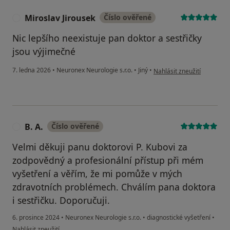
Miroslav Jirousek
Číslo ověřené
M
Nic lepšího neexistuje pan doktor a sestřičky
jsou výjimečné
podle názoru uživatele Mir
7. ledna 2026
•
Neuronex Neurologie s.r.o.
•
Jiný
•
Nahlásit zneužití
B. A.
Číslo ověřené
B
Velmi děkuji panu doktorovi P. Kubovi za
zodpovědný a profesionální přístup při mém
vyšetření a věřím, že mi pomůže v mých
zdravotních problémech. Chválím pana doktora
i sestřičku. Doporučuji.
6. prosince 2024
•
Neuronex Neurologie s.r.o.
•
diagnostické vyšetření
•
podle názoru uživatele B. A.
Nahlásit zneužití