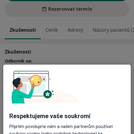
Rezervovat termín
Zkušenosti
Ceník
Adresy
Názory pacientů (
Zkušenosti
Odborník na:
Neurologie
Hlavní léčená onemocnění
Neurologické poruchy
Polyneuropatie
Třes
a11y_sr_more_dise
Mdloby
Parkinsonova nemoc
+20
Pacienti, které ošetřuji
Respektujeme vaše soukromí
Dospělí
Přijetím povolujete nám a našim partnerům používat
soubory cookie (nebo podobné technologie) ke