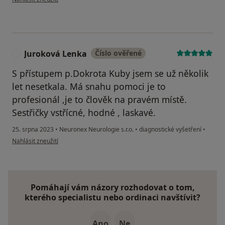
Juroková Lenka
Číslo ověřené
J
S přístupem p.Dokrota Kuby jsem se už několik
let nesetkala. Má snahu pomoci je to
profesionál ,je to člověk na pravém místě.
Sestřičky vstřícné, hodné , laskavé.
25. srpna 2023
•
Neuronex Neurologie s.r.o.
•
diagnostické vyšetření
•
podle názoru uživatele Juroková Lenka
Nahlásit zneužití
Pomáhají vám názory rozhodovat o tom,
kterého specialistu nebo ordinaci navštívit?
Ano
Ne