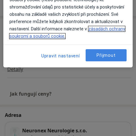
Více
o zkušenostech
shromažďování údajů pro statistické účely a poskytování
obsahu na základě vašich zvyklostí při procházení. Své
preference můžete kdykoli zkontrolovat a aktualizovat v
Služby a ceník služeb
nastavení. Další informace naleznete v
zásadách ochrany
soukromí a souborů cookie.
Diagnostické testy
Detaily
Přijmout
Upravit nastavení
Diagnostické vyšetření
Detaily
Jak fungují ceny?
Adresa
Neuronex Neurologie s.r.o.