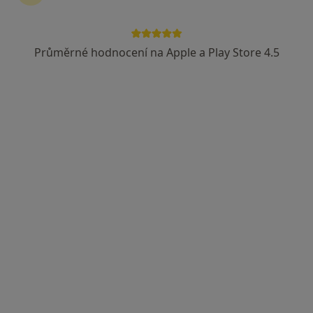
Průměrné hodnocení na Apple a Play Store 4.5
MUDr. Lea Šromová
·
Více
Neurolog
17 názorů
Olomoucká 256/48, Opava
•
Mapa
Dětská neurologie Šromová
Tento specialista nenabízí online rezervaci termínu na této adrese.
Rezervovat termín