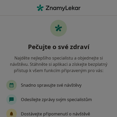
Hla
Neurolog • Opava, moravskoslezský
Filtry
Mapa
Neurolog Opava
Pečujte o své zdraví
Jak řadíme výsledky vyhledávání?
Najděte nejlepšího specialistu a objednejte si
návštěvu. Stáhněte si aplikaci a získejte bezplatný
Jakou pojišťovnu máte?
přístup k všem funkcím připraveným pro vás:
Všeobecná zdravotní pojišťovna
Oborová zdra
Snadno spravujte své návštěvy
Odesílejte zprávy svým specialistům
Dostávejte připomenutí o návštěvě