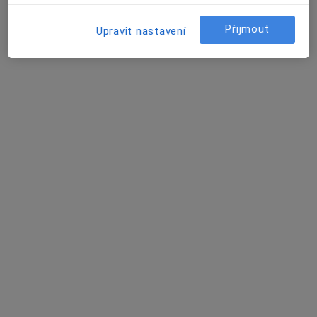
8 názorů
Přijmout
Upravit nastavení
Nám. Hrdinů 5, Krnov
•
Mapa
Odborný lékař neurologie
Tento specialista nenabízí online rezervaci termínu na této adrese.
Rezervovat termín
Pavel Adámek
Neurolog, Fyzioterapeut
Hrabyně
•
Mapa