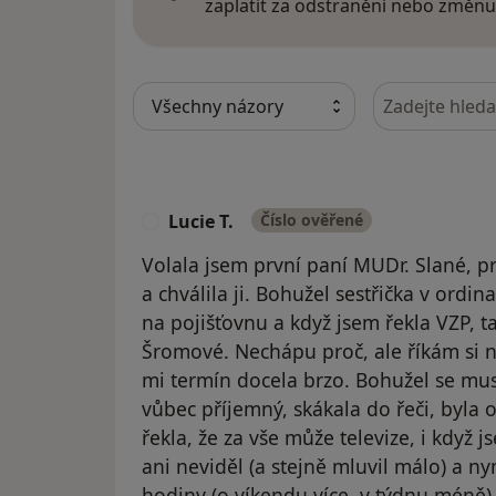
zaplatit za odstranění nebo změnu
Hledejte v ná
Lucie T.
Číslo ověřené
L
Volala jsem první paní MUDr. Slané, pro
a chválila ji. Bohužel sestřička v ordi
na pojišťovnu a když jsem řekla VZP, ta
Šromové. Nechápu proč, ale říkám si ne
mi termín docela brzo. Bohužel se mus
vůbec příjemný, skákala do řeči, byla 
řekla, že za vše může televize, i když jse
ani neviděl (a stejně mluvil málo) a n
hodiny (o víkendu více, v týdnu méně