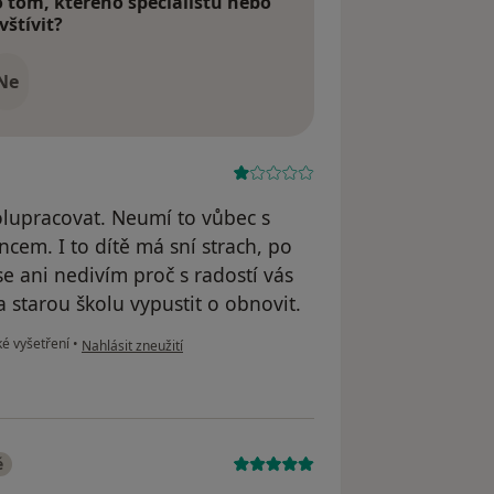
tom, kterého specialistu nebo
vštívit?
Ne
olupracovat. Neumí to vůbec s
cem. I to dítě má sní strach, po
e ani nedivím proč s radostí vás
 starou školu vypustit o obnovit.
podle názoru uživatele T.m
é vyšetření
•
Nahlásit zneužití
é