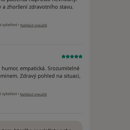
 a zhoršení zdravotního stavu.
podle názoru uživatele V
í vyšetření
•
Nahlásit zneužití
 humor, empatická. Srozumitelné
iminem. Zdravý pohled na situaci,
podle názoru uživatele Bára
é vyšetření
•
Nahlásit zneužití