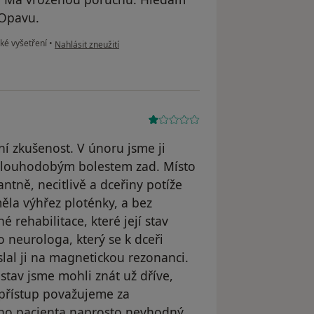
 Opavu.
podle názoru uživatele Lucie T.
ké vyšetření
•
Nahlásit zneužití
í zkušenost. V únoru jsme ji
i dlouhodobým bolestem zad. Místo
tně, necitlivě a dceřiny potíže
 měla výhřez ploténky, a bez
é rehabilitace, které její stav
o neurologa, který se k dceři
slal ji na magnetickou rezonanci.
 stav jsme mohli znát už dříve,
 přístup považujeme za
ého pacienta naprosto nevhodný.