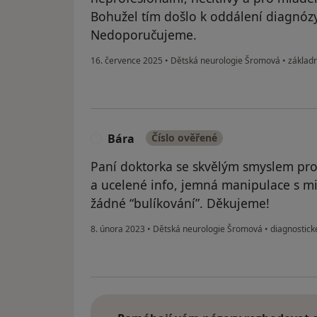
Bohužel tím došlo k oddálení diagnózy
Nedoporučujeme.
16. července 2025
•
Dětská neurologie Šromová
•
základn
Bára
Číslo ověřené
B
Paní doktorka se skvělým smyslem pro
a ucelené info, jemná manipulace s m
žádné “bulíkování”. Děkujeme!
8. února 2023
•
Dětská neurologie Šromová
•
diagnostick