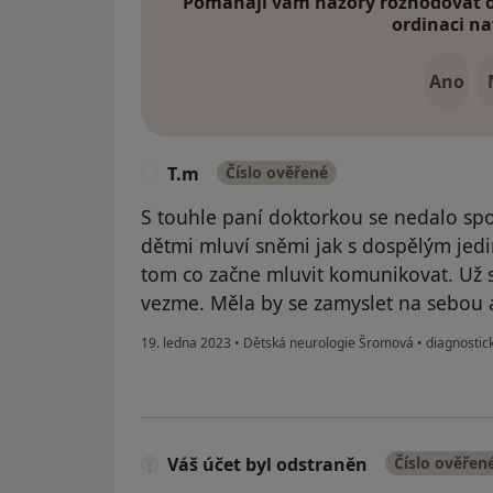
Pomáhají vám názory rozhodovat o 
ordinaci na
Ano
T.m
Číslo ověřené
T
S touhle paní doktorkou se nedalo sp
dětmi mluví sněmi jak s dospělým jedin
tom co začne mluvit komunikovat. Už s
vezme. Měla by se zamyslet na sebou a
19. ledna 2023
•
Dětská neurologie Šromová
•
diagnostick
Váš účet byl odstraněn
Číslo ověřen