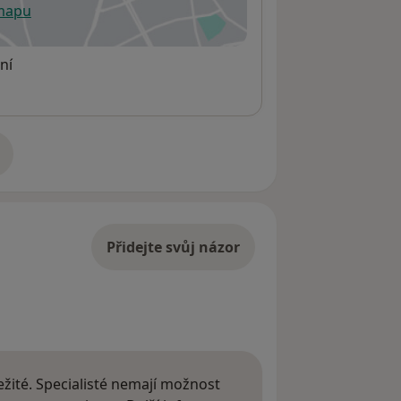
 mapu
 otevře v nové záložce
ní
adrese
Přidejte svůj názor
žité. Specialisté nemají možnost