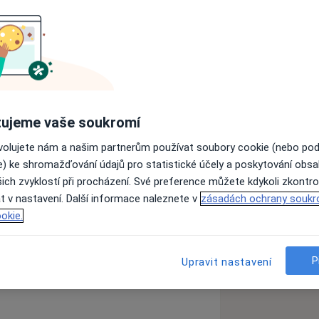
ujeme vaše soukromí
psie
Neurologické poruchy
ovolujete nám a našim partnerům používat soubory cookie (nebo po
e) ke shromažďování údajů pro statistické účely a poskytování obs
ich zvyklostí při procházení. Své preference můžete kdykoli zkontro
t v nastavení. Další informace naleznete v
zásadách ochrany soukr
okie.
zkušenostech
P
Upravit nastavení