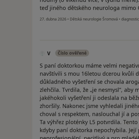
teď jiného dětského neurologa mimo
27. dubna 2026
•
Dětská neurologie Šromová
•
diagnostic
V
Číslo ověřené
S paní doktorkou máme velmi negativn
navštívili s mou 16letou dcerou kvůl
důkladného vyšetření se chovala arogan
zlehčila. Tvrdila, že „je nesmysl“, aby
jakéhokoli vyšetření ji odeslala na běžn
zhoršily. Nakonec jsme vyhledali jinéh
choval s respektem, naslouchal jí a po
Ta výhřez ploténky L5 potvrdila. Tento
kdyby paní doktorka nepochybila. Její
neprofesionální, necitlivý a pro mlad