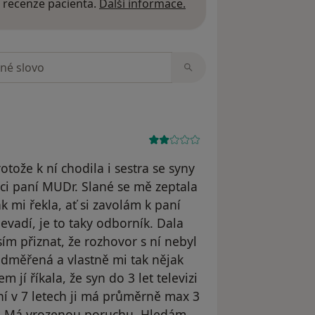
Další informace o názor
 recenze pacienta.
Další informace.
zorech
tože k ní chodila i sestra se syny
naci paní MUDr. Slané se mě zeptala
k mi řekla, ať si zavolám k paní
vadí, je to taky odborník. Dala
ím přiznat, že rozhovor s ní nebyl
odměřená a vlastně mi tak nějak
m jí říkala, že syn do 3 let televizi
yní v 7 letech ji má průměrně max 3
). Má vrozenou poruchu. Hledám