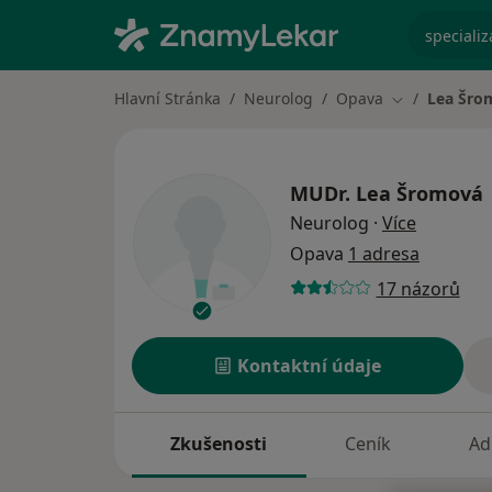
specializ
Hlavní Stránka
Neurolog
Opava
Lea Šro
Změna města
MUDr.
Lea Šromová
o special
Neurolog
·
Více
Opava
1 adresa
17 názorů
Kontaktní údaje
Zkušenosti
Ceník
Ad