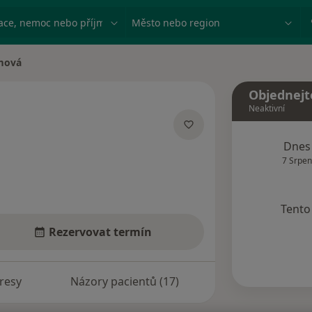
ace, nemoc nebo příjmení
Město nebo region
mová
Objednejt
Neaktivní
izacích
Dnes
7 Srpen
Tento 
Rezervovat termín
resy
Názory pacientů (17)