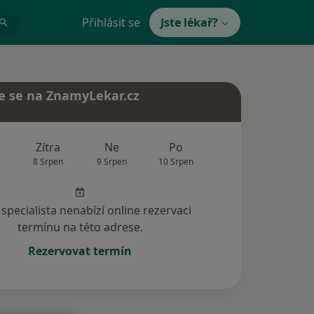
Přihlásit se
Jste lékař?
e se na ZnamyLekar.cz
Zítra
Ne
Po
Út
St
8 Srpen
9 Srpen
10 Srpen
11 Srpen
12 Srp
specialista nenabízí online rezervaci
termínu na této adrese.
Rezervovat termín