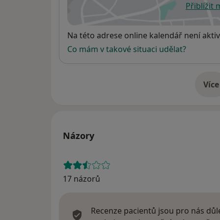
Přiblížit
se
Dostupnost
Na této adrese online kalendář není aktiv
Co mám v takové situaci udělat?
Více
o 
Názory
17 názorů
Recenze pacientů jsou pro nás důle