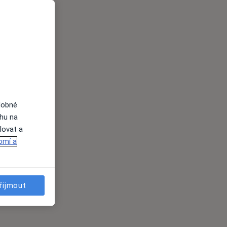
dobné
ahu na
lovat a
omí a
řijmout