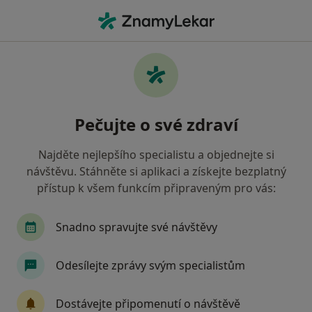
Hla
Neurolog • Bruntál, moravskoslezský
Filtry
Mapa
Neurolog Bruntál
Pečujte o své zdraví
Jak řadíme výsledky vyhledávání?
Najděte nejlepšího specialistu a objednejte si
návštěvu. Stáhněte si aplikaci a získejte bezplatný
Jakou pojišťovnu máte?
přístup k všem funkcím připraveným pro vás:
Vojenská zdravotní pojišťovna ČR
Revírní bra
Snadno spravujte své návštěvy
Odesílejte zprávy svým specialistům
Dostávejte připomenutí o návštěvě