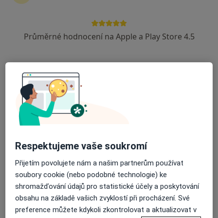
Průměrné hodnocení na Apple a Play Store 4.5
MUDr. Eva Spáčilová
Neurolog
22 názorů
Revoluční 20, Bruntál
•
Mapa
Odborný lékař neurologie
Tento specialista nenabízí online rezervaci termínu na této adrese.
Rezervovat termín
Respektujeme vaše soukromí
Přijetím povolujete nám a našim partnerům používat
soubory cookie (nebo podobné technologie) ke
shromažďování údajů pro statistické účely a poskytování
obsahu na základě vašich zvyklostí při procházení. Své
preference můžete kdykoli zkontrolovat a aktualizovat v