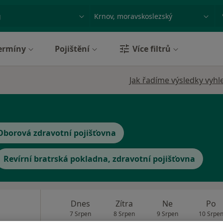
ace, nemoc nebo příjmení
Město nebo region
ermíny
Pojištění
Více filtrů
Jak řadíme výsledky vyhl
Oborová zdravotní pojišťovna
Revírní bratrská pokladna, zdravotní pojišťovna
Dnes
Zítra
Ne
Po
7 Srpen
8 Srpen
9 Srpen
10 Srpe