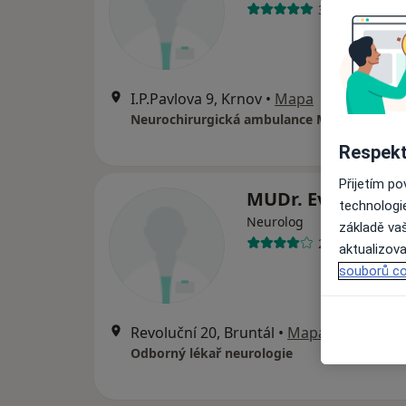
31 názorů
I.P.Pavlova 9, Krnov
•
Mapa
Neurochirurgická ambulance MUDr Síla Jan
Respekt
Přijetím p
MUDr. Eva Spáčil
technologi
Neurolog
základě vaš
22 názorů
aktualizova
souborů co
Revoluční 20, Bruntál
•
Mapa
Odborný lékař neurologie