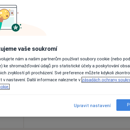
Online rezervace termínu není k dispozic
Rezervovat termín
ujeme vaše soukromí
ovolujete nám a našim partnerům používat soubory cookie (nebo po
ová
Dnes
Zítra
Ne
Po
e) ke shromažďování údajů pro statistické účely a poskytování obs
7 Srpen
8 Srpen
9 Srpen
10 Srpe
ich zvyklostí při procházení. Své preference můžete kdykoli zkontro
t v nastavení. Další informace naleznete v
zásadách ochrany soukr
okie.
Online rezervace termínu není k dispozic
Rezervovat termín
P
Upravit nastavení