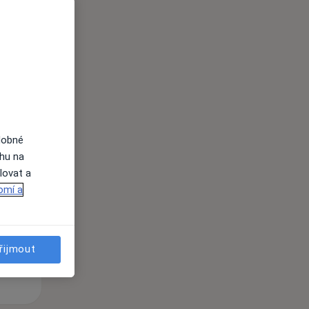
i
dobné
Út
St
Čt
ahu na
n
11 Srpen
12 Srpen
13 Srpen
lovat a
omí a
i
řijmout