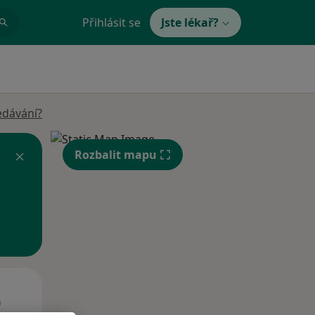
Přihlásit se
Jste lékař?
edávání?
Rozbalit mapu
Út
St
Čt
n
11 Srpen
12 Srpen
13 Srpen