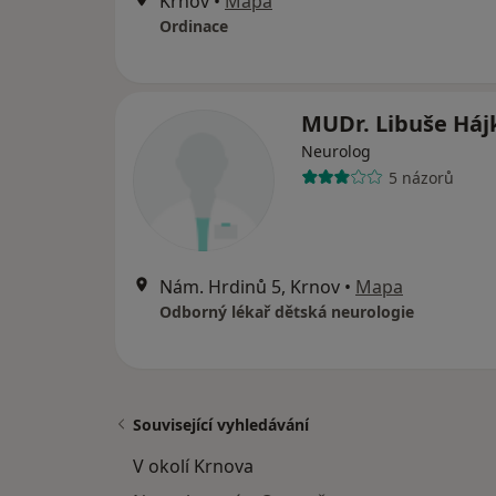
Krnov
•
Mapa
Ordinace
MUDr. Libuše Háj
Neurolog
5 názorů
Nám. Hrdinů 5, Krnov
•
Mapa
Odborný lékař dětská neurologie
Související vyhledávání
V okolí Krnova