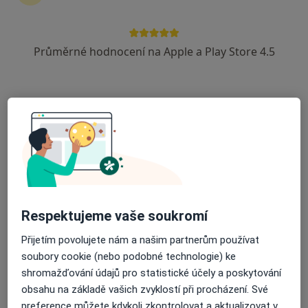
22 názorů
Revoluční 20, Bruntál
•
Mapa
Průměrné hodnocení na Apple a Play Store 4.5
Odborný lékař neurologie
Tento specialista nenabízí online rezervaci termínu na této adrese.
Rezervovat termín
Respektujeme vaše soukromí
Přijetím povolujete nám a našim partnerům používat
soubory cookie (nebo podobné technologie) ke
MUDr. Ivo Krčmář
shromažďování údajů pro statistické účely a poskytování
Neurolog
obsahu na základě vašich zvyklostí při procházení. Své
8 názorů
preference můžete kdykoli zkontrolovat a aktualizovat v