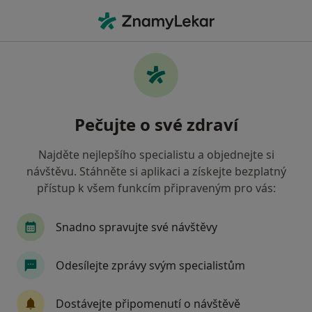
Hla
Neurolog • Krnov, moravskoslezský
Filtry
• 1
Mapa
Doporučení neurologové s Oborová
Pečujte o své zdraví
zdravotní pojišťovna Krnov
Jak řadíme výsledky vyhledávání?
Najděte nejlepšího specialistu a objednejte si
návštěvu. Stáhněte si aplikaci a získejte bezplatný
přístup k všem funkcím připraveným pro vás:
Snadno spravujte své návštěvy
Odesílejte zprávy svým specialistům
MUDr. Eva Spáčilová
Dostávejte připomenutí o návštěvě
Neurolog