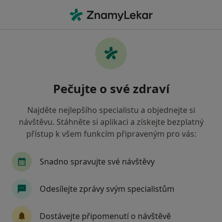
Hla
Neurolog • Děčín, ústecký
Filtry
• 1
Mapa
Doporučení neurologové s Oborová
Pečujte o své zdraví
zdravotní pojišťovna Děčín
Jak řadíme výsledky vyhledávání?
Najděte nejlepšího specialistu a objednejte si
návštěvu. Stáhněte si aplikaci a získejte bezplatný
přístup k všem funkcím připraveným pro vás:
Snadno spravujte své návštěvy
Odesílejte zprávy svým specialistům
MUDr. michal orlický
Dostávejte připomenutí o návštěvě
Neurolog