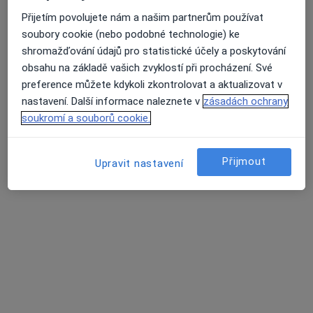
Neurologie, s.r.o.
Přijetím povolujete nám a našim partnerům používat
Tento specialista nenabízí online rezervaci termínu na této adrese.
soubory cookie (nebo podobné technologie) ke
shromažďování údajů pro statistické účely a poskytování
Rezervovat termín
obsahu na základě vašich zvyklostí při procházení. Své
preference můžete kdykoli zkontrolovat a aktualizovat v
nastavení. Další informace naleznete v
zásadách ochrany
soukromí a souborů cookie.
Přijmout
Upravit nastavení
MUDr. Jitka Havlíková
Neurolog
8 názorů
Mírová 2820/2, Ústí nad Labem
•
Mapa
NEUROLOGIE Ústí nad labem