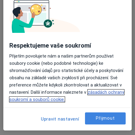
Koněvova 1942/27, Ústí nad Labem
•
Mapa
Psychiatrická ordinace
Tento specialista nenabízí online rezervaci termínu na této adrese.
Rezervovat termín
Respektujeme vaše soukromí
Přijetím povolujete nám a našim partnerům používat
soubory cookie (nebo podobné technologie) ke
shromažďování údajů pro statistické účely a poskytování
obsahu na základě vašich zvyklostí při procházení. Své
preference můžete kdykoli zkontrolovat a aktualizovat v
nastavení. Další informace naleznete v
zásadách ochrany
soukromí a souborů cookie.
MUDr. Anna Skřivanová Sas
Psychiatr
Přijmout
Upravit nastavení
2 názory
Lipová 11/23, Ústí nad Labem
•
Mapa