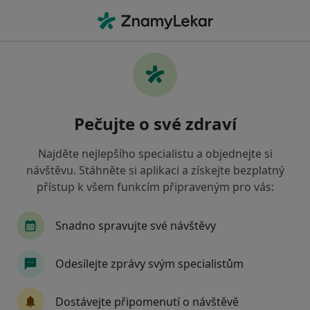
Hla
Psychiatr • Děčín, ústecký
Filtry
• 1
Mapa
Doporučení psychiatři s Oborová zdravotní
Pečujte o své zdraví
pojišťovna Děčín
Jak řadíme výsledky vyhledávání?
Najděte nejlepšího specialistu a objednejte si
návštěvu. Stáhněte si aplikaci a získejte bezplatný
přístup k všem funkcím připraveným pro vás:
Snadno spravujte své návštěvy
Odesílejte zprávy svým specialistům
MUDr. Vitali Diacenco
Dostávejte připomenutí o návštěvě
·
Více
Psychiatr