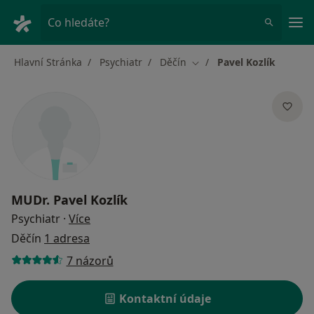
Hla
Co hledáte?
Hlavní Stránka
Psychiatr
Děčín
Pavel Kozlík
Změna města
MUDr.
Pavel Kozlík
o specializacích
Psychiatr
·
Více
Děčín
1 adresa
7 názorů
Kontaktní údaje