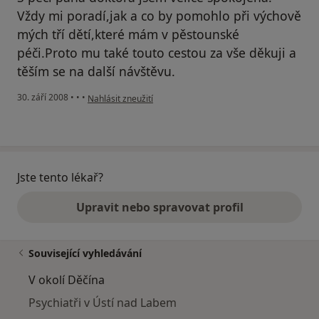
Vždy mi poradí,jak a co by pomohlo při výchově
mých tří dětí,které mám v pěstounské
péči.Proto mu také touto cestou za vše děkuji a
těším se na další návštěvu.
podle názoru uživatele Růžena Machanová
30. září 2008
•
•
•
Nahlásit zneužití
Jste tento lékař?
Upravit nebo spravovat profil
Související vyhledávání
V okolí Děčína
Psychiatři v Ústí nad Labem