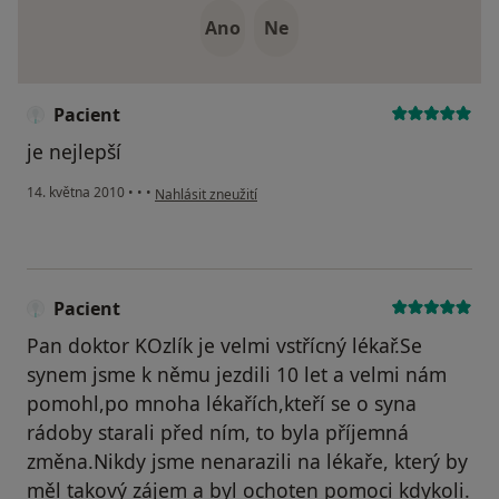
Ano
Ne
Pacient
je nejlepší
podle názoru uživatele Pacient
14. května 2010
•
•
•
Nahlásit zneužití
Pacient
Pan doktor KOzlík je velmi vstřícný lékař.Se
synem jsme k němu jezdili 10 let a velmi nám
pomohl,po mnoha lékařích,kteří se o syna
rádoby starali před ním, to byla příjemná
změna.Nikdy jsme nenarazili na lékaře, který by
měl takový zájem a byl ochoten pomoci kdykoli.