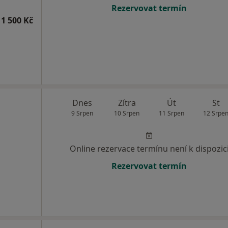
Rezervovat termín
1 500 Kč
Dnes
Zítra
Út
St
9 Srpen
10 Srpen
11 Srpen
12 Srpe
Online rezervace termínu není k dispozic
Rezervovat termín