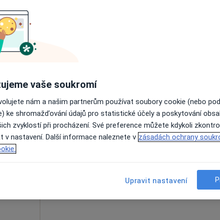
Online rezervace termínu není k dispozic
Rezervovat termín
ujeme vaše soukromí
Mapa
ovolujete nám a našim partnerům používat soubory cookie (nebo po
e) ke shromažďování údajů pro statistické účely a poskytování obs
ich zvyklostí při procházení. Své preference můžete kdykoli zkontro
Dnes
Zítra
Út
St
t v nastavení. Další informace naleznete v
zásadách ochrany soukr
9 Srpen
10 Srpen
11 Srpen
12 Srpe
okie.
Online rezervace termínu není k dispozic
P
Upravit nastavení
Rezervovat termín