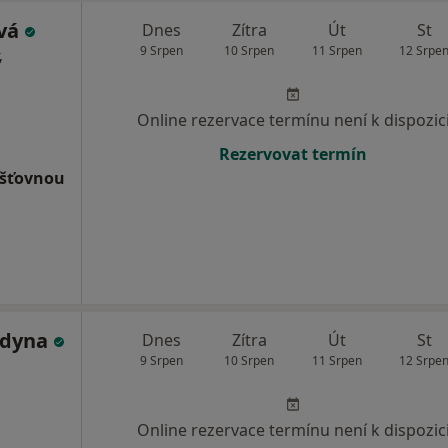
ová
Dnes
Zítra
Út
St
9 Srpen
10 Srpen
11 Srpen
12 Srpe
,
Online rezervace termínu není k dispozic
Rezervovat termín
išťovnou
ldyna
Dnes
Zítra
Út
St
9 Srpen
10 Srpen
11 Srpen
12 Srpe
Online rezervace termínu není k dispozic