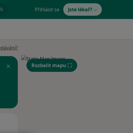
Přihlásit se
Jste lékař?
edávání?
Rozbalit mapu
Čt
Pá
So
n
13 Srpen
14 Srpen
15 Srpen