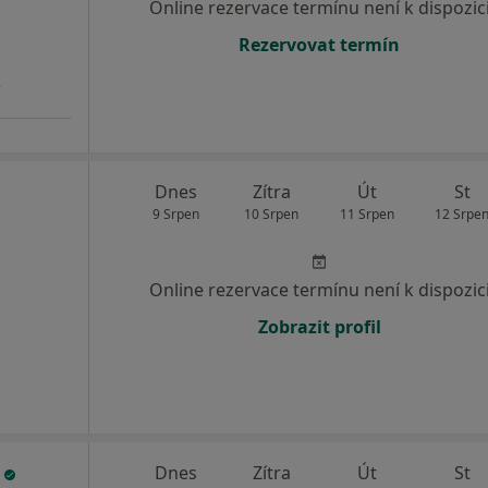
Online rezervace termínu není k dispozic
Rezervovat termín
3
Dnes
Zítra
Út
St
9 Srpen
10 Srpen
11 Srpen
12 Srpe
Online rezervace termínu není k dispozic
Zobrazit profil
e
Dnes
Zítra
Út
St