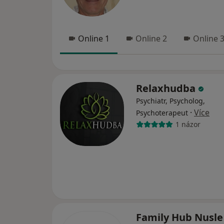
Online 1
Online 2
Online 
Relaxhudba
Psychiatr, Psycholog,
·
Více
Psychoterapeut
1 názor
Family Hub Nusl