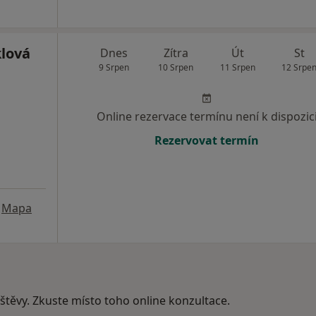
lová
Dnes
Zítra
Út
St
9 Srpen
10 Srpen
11 Srpen
12 Srpe
Online rezervace termínu není k dispozic
Rezervovat termín
Mapa
vštěvy. Zkuste místo toho online konzultace.