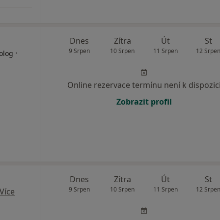
Dnes
Zítra
Út
St
9 Srpen
10 Srpen
11 Srpen
12 Srpe
·
olog
Online rezervace termínu není k dispozic
Zobrazit profil
Dnes
Zítra
Út
St
9 Srpen
10 Srpen
11 Srpen
12 Srpe
Více