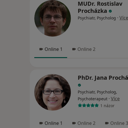
MUDr. Rostislav
Procházka
·
Víc
Psychiatr, Psycholog
Online 1
Online 2
PhDr. Jana Proch
Psychiatr, Psycholog,
·
Více
Psychoterapeut
1 názor
Online 1
Online 2
Online 