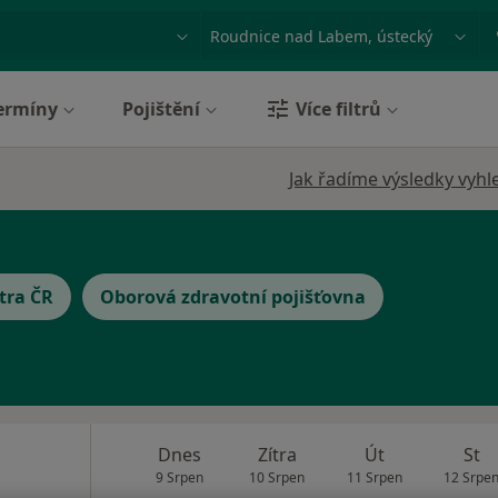
ace, nemoc nebo příjmení
Město nebo region
ermíny
Pojištění
Více filtrů
Jak řadíme výsledky vyhl
tra ČR
Oborová zdravotní pojišťovna
Dnes
Zítra
Út
St
9 Srpen
10 Srpen
11 Srpen
12 Srpe