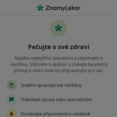
Hla
Psychiatr • Kladno, středočeský
Filtry
Mapa
Psychiatr Kladno
Pečujte o své zdraví
Jak řadíme výsledky vyhledávání?
Najděte nejlepšího specialistu a objednejte si
návštěvu. Stáhněte si aplikaci a získejte bezplatný
Jakou pojišťovnu máte?
přístup k všem funkcím připraveným pro vás:
Oborová zdravotní pojišťovna
Vojenská zdravo
Snadno spravujte své návštěvy
Odesílejte zprávy svým specialistům
Dostávejte připomenutí o návštěvě