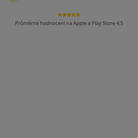
Průměrné hodnocení na Apple a Play Store 4.5
MUDr. Alena Blahůšková
·
Více
Psychiatr, Psychoterapeut
9 názorů
Mostní 818, Kralupy nad Vltavou
•
Mapa
Tento specialista nenabízí online rezervaci termínu na této adrese.
Rezervovat termín