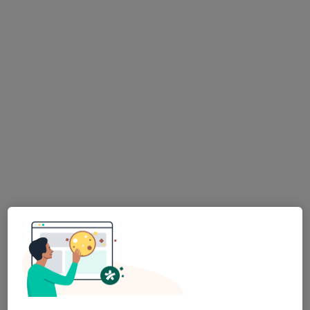
MUDr. Šárka Bínová
·
Více
Psychiatr, Dětský psychiatr, Psychoterapeut
427 názorů
Konzultace online
Hrazeno pojišťovnou
Tento specialista nenabízí online rezervaci termínu na této adrese.
Rezervovat termín