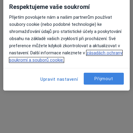
MUDr. Zdeněk Faldyna
Respektujeme vaše soukromí
Psychiatr, Psychoterapeut
Přijetím povolujete nám a našim partnerům používat
11 názorů
soubory cookie (nebo podobné technologie) ke
Online psychoterapie
1 500 Kč
shromažďování údajů pro statistické účely a poskytování
obsahu na základě vašich zvyklostí při procházení. Své
Tento specialista nenabízí online rezervaci termínu na této adrese.
preference můžete kdykoli zkontrolovat a aktualizovat v
Rezervovat termín
nastavení. Další informace naleznete v
zásadách ochrany
soukromí a souborů cookie.
Přijmout
Upravit nastavení
MUDr. Marie Procházková
·
Více
Psychiatr, Psycholog, Psychoterapeut