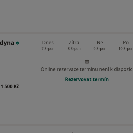
ldyna
Dnes
Zítra
Ne
Po
7 Srpen
8 Srpen
9 Srpen
10 Srpe
Online rezervace termínu není k dispozic
Rezervovat termín
1 500 Kč