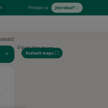
Přihlásit se
Jste lékař?
edávání?
Rozbalit mapu
Út
St
Čt
n
11 Srpen
12 Srpen
13 Srpen
i