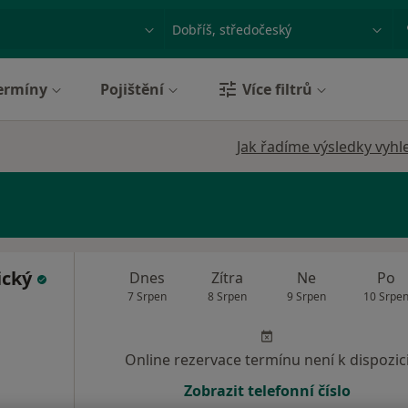
ace, nemoc nebo příjmení
Město nebo region
ermíny
Pojištění
Více filtrů
Jak řadíme výsledky vyhl
ický
Dnes
Zítra
Ne
Po
7 Srpen
8 Srpen
9 Srpen
10 Srpe
Online rezervace termínu není k dispozic
Zobrazit telefonní číslo