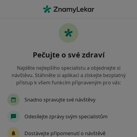
Hla
Psychiatr • Benešov, středočeský
Filtry
Mapa
Psychiatr Benešov
Pečujte o své zdraví
Jak řadíme výsledky vyhledávání?
Najděte nejlepšího specialistu a objednejte si
návštěvu. Stáhněte si aplikaci a získejte bezplatný
Jakou pojišťovnu máte?
přístup k všem funkcím připraveným pro vás:
Zdravotní pojišťovna ministerstva vnitra ČR
O
Snadno spravujte své návštěvy
Odesílejte zprávy svým specialistům
Dostávejte připomenutí o návštěvě