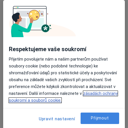
Psychiatr
Benešov
•
Mapa
Ordinace
Tento specialista nenabízí online rezervaci termínu na této adrese.
Rezervovat termín
Respektujeme vaše soukromí
Přijetím povolujete nám a našim partnerům používat
K dispozici jsou online konzultace
soubory cookie (nebo podobné technologie) ke
shromažďování údajů pro statistické účely a poskytování
Specialisté ve vaší oblasti nenabízí osobní návštěvy.
obsahu na základě vašich zvyklostí při procházení. Své
Zkuste místo toho online konzultace.
preference můžete kdykoli zkontrolovat a aktualizovat v
nastavení. Další informace naleznete v
zásadách ochrany
soukromí a souborů cookie.
Přijmout
Upravit nastavení