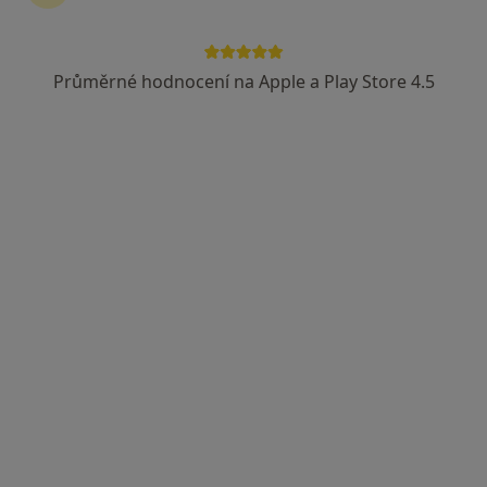
Průměrné hodnocení na Apple a Play Store 4.5
MUDr. Pavla Janáková
·
Více
Psychiatr
1 názor
Malé náměstí 1783, Benešov
•
Mapa
PB1 medical s.r.o
Tento specialista nenabízí online rezervaci termínu na této adrese.
Rezervovat termín