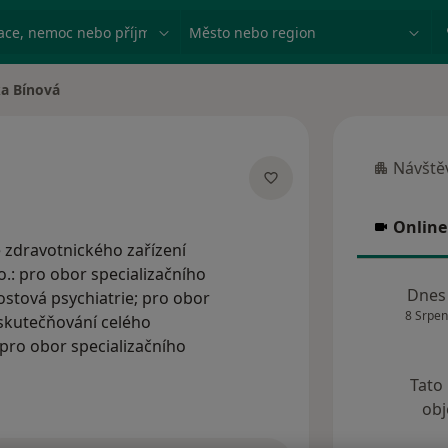
ace, nemoc nebo příjmení
Město nebo region
a Bínová
Návštěv
Návštěva
specializacích
Online
Online 
ce zdravotnického zařízení
.: pro obor specializačního
Dnes
ostová psychiatrie; pro obor
8 Srpen
uskutečňování celého
pro obor specializačního
Tato
obj