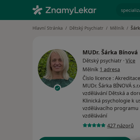
specializ
Hlavní Stránka
Dětský Psychiatr
Mělník
Šárk
MUDr.
Šárka Bínová
o 
Dětský psychiatr
·
Více
Mělník
1 adresa
Číslo licence : Akredita
MUDr. Šárka BÍNOVÁ s.r.o
vzdělávání Dětská a dor
Klinická psychologie k 
vzdělávacího programu 
vzdělávání
427 názorů