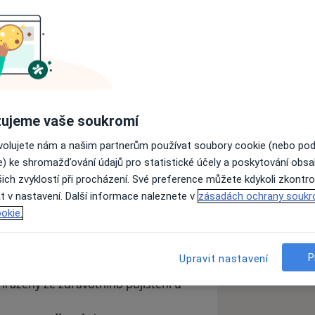
Poslat zprávu
sy
Názory pacientů (427)
Odpovědi (20)
ujeme vaše soukromí
ovolujete nám a našim partnerům používat soubory cookie (nebo po
e) ke shromažďování údajů pro statistické účely a poskytování obs
ich zvyklostí při procházení. Své preference můžete kdykoli zkontro
t v nastavení. Další informace naleznete v
zásadách ochrany soukr
okie.
řijímám nové pacienty
.
P
Upravit nastavení
 hrazeny ze zdravotního pojištění u