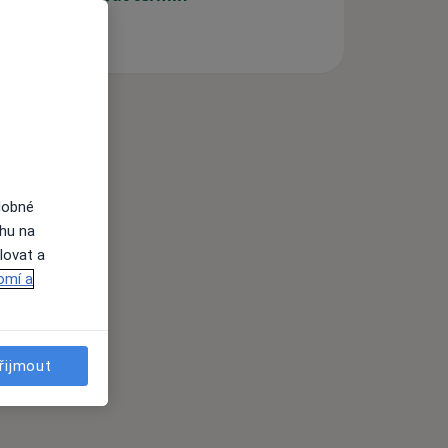
dobné
ahu na
lovat a
omí a
řijmout