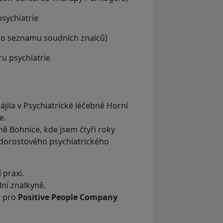
psychiatrie
 do seznamu soudních znalců)
ru psychiatrie
jila v Psychiatrické léčebně Horní
e.
ně Bohnice, kde jsem čtyři roky
 dorostového psychiatrického
praxi.
ní znalkyně.
a pro
Positive People Company