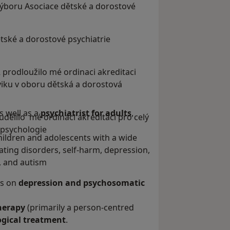
ýboru Asociace dětské a dorostové
tské a dorostové psychiatrie
 prodloužilo mé ordinaci akreditaci
cviku v oboru dětská a dorostová
s well as a
psychiatrist for adults
,
 udělilo mé ordinaci akreditaci pro celý
 psychologie
hildren and adolescents with a wide
eating disorders, self-harm, depression,
, and autism
es on
depression and psychosomatic
herapy
(primarily a person-centred
gical treatment
.