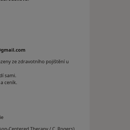
@gmail.com
azeny ze zdravotního pojištění u
dí sami.
a ceník.
ie
son-Centered Therapy / C. Rogers)