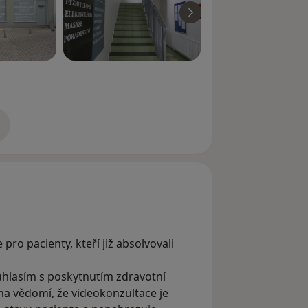
zkušenostech
pro pacienty, kteří již absolvovali
hlasím s poskytnutím zdravotní
na vědomí, že videokonzultace je