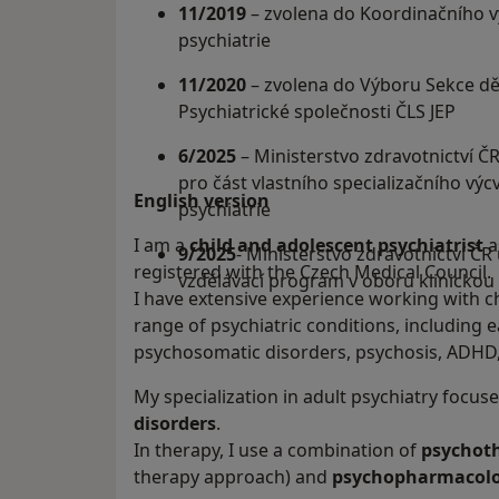
11/2019
– zvolena do Koordinačního v
psychiatrie
11/2020
– zvolena do Výboru Sekce dě
Psychiatrické společnosti ČLS JEP
6/2025
– Ministerstvo zdravotnictví ČR
pro část vlastního specializačního vý
English version
psychiatrie
I am a
child and adolescent psychiatrist
a
9/2025
- Ministerstvo zdravotnictví ČR
registered with the Czech Medical Council.
vzdělávací program v oboru klinickou
I have extensive experience working with c
range of psychiatric conditions, including 
psychosomatic disorders, psychosis, ADHD
My specialization in adult psychiatry focus
disorders
.
In therapy, I use a combination of
psychot
therapy approach) and
psychopharmacolo