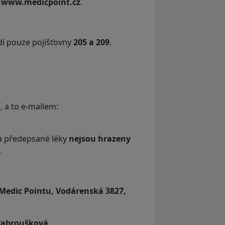
y
www.medicpoint.cz
.
dí pouze pojišťovny
205 a 209
.
í
, a to e-mailem:
a předepsané léky
nejsou hrazeny
.
Medic Pointu, Vodárenská 3827,
Vabroušková
.