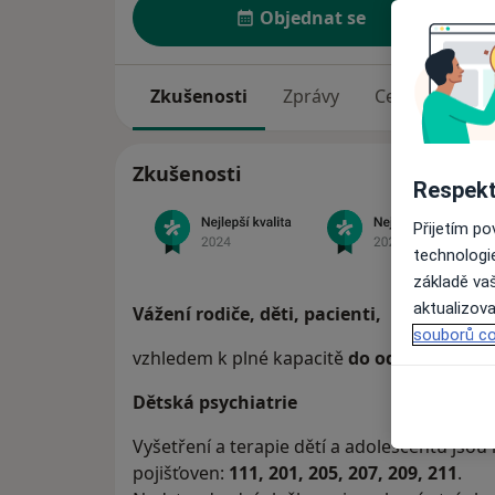
Objednat se
Zkušenosti
Zprávy
Ceník
Adre
Zkušenosti
Respekt
Přijetím p
technologi
základě vaš
aktualizova
Vážení rodiče, děti, pacienti,
souborů co
vzhledem k plné kapacitě
do odvolání nep
Dětská psychiatrie
Vyšetření a terapie dětí a adolescentů jsou
pojišťoven:
111, 201, 205, 207, 209, 211
.