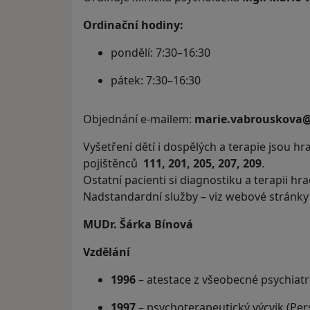
Ordinační hodiny:
pondělí: 7:30–16:30
pátek: 7:30–16:30
Objednání e-mailem:
marie.vabrouskova
Vyšetření dětí i dospělých a terapie jsou hr
pojištěnců
111,
201, 205, 207, 209
.
Ostatní pacienti si diagnostiku a terapii hra
Nadstandardní služby – viz webové stránky 
MUDr. Šárka Bínová
Vzdělání
1996
– atestace z všeobecné psychiatr
1997
– psychoterapeutický výcvik (Per