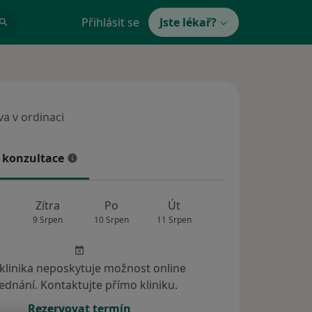
Přihlásit se
Jste lékař?
a v ordinaci
 v ordinaci
 konzultace
konzultace
Zítra
Po
Út
St
Čt
9 Srpen
10 Srpen
11 Srpen
12 Srpen
13 Srp
 klinika neposkytuje možnost online
ednání. Kontaktujte přímo kliniku.
Rezervovat termín