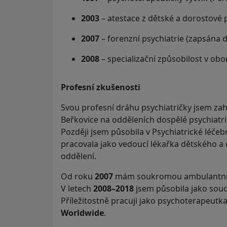
2003
– atestace z dětské a dorostové 
2007
– forenzní psychiatrie (zapsána
2008
– specializační způsobilost v obo
Profesní zkušenosti
Svou profesní dráhu psychiatričky jsem zahá
Beřkovice na odděleních dospělé psychiatri
Později jsem působila v Psychiatrické léčeb
pracovala jako vedoucí lékařka dětského a
oddělení.
Od roku
2007
mám soukromou ambulantní 
V letech
2008–2018
jsem působila jako soud
Příležitostně pracuji jako psychoterapeutk
Worldwide
.