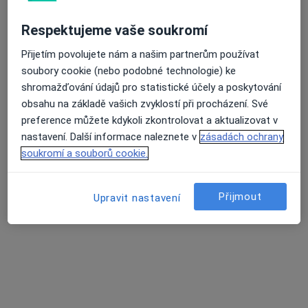
Respektujeme vaše soukromí
Průměrné hodnocení na Apple a Play Store 4.5
MUDr. Šárka Bínová
Přijetím povolujete nám a našim partnerům používat
·
Více
soubory cookie (nebo podobné technologie) ke
Dětský psychiatr, Psychiatr, Psychoterapeut
427 názorů
shromažďování údajů pro statistické účely a poskytování
obsahu na základě vašich zvyklostí při procházení. Své
Adresa
Online
preference můžete kdykoli zkontrolovat a aktualizovat v
nastavení. Další informace naleznete v
zásadách ochrany
soukromí a souborů cookie.
Vodárenská 3827, Mělník
•
Mapa
MUDr. Šárka Bínová- Medic Point - Mělník, centrum léčby a prevence. Na první vyšetření je potřeba konzultaci zarezervovat v délce 2x30 minut, na kontrolní pouze 1x30 minut, pokud jinak neurčí lékař.
Přijmout
Tento specialista nenabízí online rezervaci termínu na této adrese.
Upravit nastavení
Rezervovat termín
Související vyhledávání