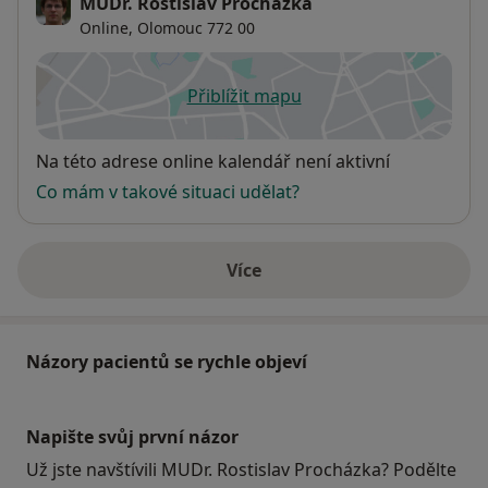
MUDr. Rostislav Procházka
Online,
Olomouc
772 00
Přiblížit mapu
se otevře v nové záložce
Dostupnost
Na této adrese online kalendář není aktivní
Co mám v takové situaci udělat?
Více
o adrese
Názory pacientů se rychle objeví
Napište svůj první názor
Už jste navštívili MUDr. Rostislav Procházka? Podělte