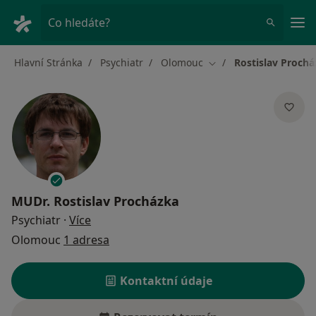
Hla
Co hledáte?
Hlavní Stránka
Psychiatr
Olomouc
Rostislav Proch
Změna města
MUDr.
Rostislav Procházka
o specializacích
Psychiatr
·
Více
Olomouc
1 adresa
Kontaktní údaje