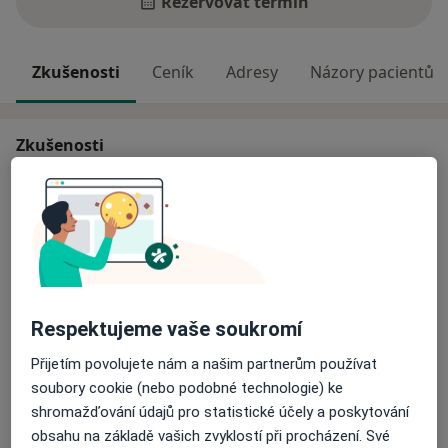
Rezervovat termín
Zkušenosti
Ceník
Adresy
Názory pacientů
Zkušenosti
Terapeutický přístup
Psychoanalýza
Rodinná terapie
Odborník na:
Psychiatrie
Psychosomatika
Respektujeme vaše soukromí
Klinická psychologie
Přijetím povolujete nám a našim partnerům používat
Dětská psychologie
soubory cookie (nebo podobné technologie) ke
Hlavní léčená onemocnění
shromažďování údajů pro statistické účely a poskytování
obsahu na základě vašich zvyklostí při procházení. Své
Mánie
Poruchy osobnosti