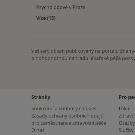
Psychologové v Praze
Více (15)
Více v kategorii: Nejčastěji vyhledáva
Veškerý obsah publikovaný na portálu ZnamyL
plnohodnotnou náhradu lékařské péče poskyt
Stránky
Pro pa
Soukromí a soubory cookies
Lékaři
Zásady ochrany osobních údajů
Zdravot
pro zaměstnance zdravotní péče
Otázky
O nás
Služby