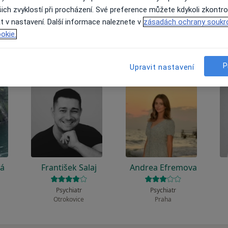
 to funguje?
ich zvyklostí při procházení. Své preference můžete kdykoli zkontro
t v nastavení. Další informace naleznete v
zásadách ochrany soukr
okie.
P
Upravit nastavení
vá
František Salaj
Andrea Efremova
Psychiatr
Psychiatr
Otrokovice
Praha