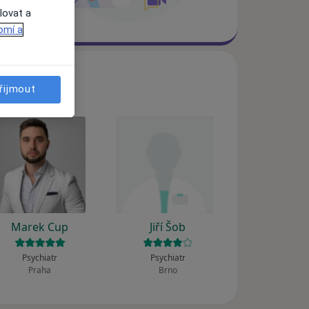
lovat a
omí a
řijmout
Marek Cup
Jiří Šob
Psychiatr
Psychiatr
Praha
Brno