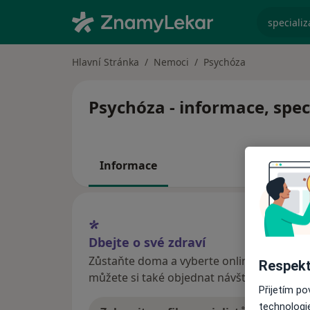
specializ
Hlavní Stránka
Nemoci
Psychóza
Psychóza - informace, spec
Informace
Dbejte o své zdraví
Zůstaňte doma a vyberte online konzultaci
Respekt
můžete si také objednat návštěvu v ordina
Přijetím p
technologi