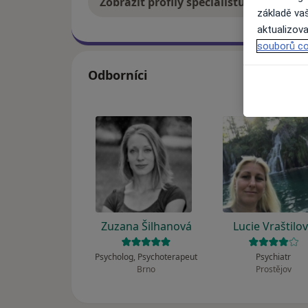
Zobrazit profily specialistů
Jak
základě vaš
aktualizova
souborů co
Odborníci
Zuzana Šilhanová
Lucie Vraštilo
Psycholog, Psychoterapeut
Psychiatr
Brno
Prostějov