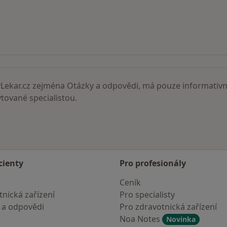
ní lékaři
ekar.cz zejména Otázky a odpovědi, má pouze informativní
ované specialistou.
cienty
Pro profesionály
Ceník
nická zařízení
Pro specialisty
 a odpovědi
Pro zdravotnická zařízení
Noa Notes
Novinka