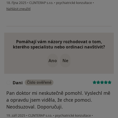
18. října 2025
•
CLINTERAP s.r.o.
•
psychiatrické konzultace
•
podle názoru uživatele Kateřina
Nahlásit zneužití
Pomáhají vám názory rozhodovat o tom,
kterého specialistu nebo ordinaci navštívit?
Ano
Ne
Dani
Číslo ověřené
D
Pan doktor mi neskutečně pomohl. Vyslechl mě
a opravdu jsem viděla, že chce pomoci.
Neodsuzoval. Doporučuji.
19. září 2025
•
CLINTERAP s.r.o.
•
psychiatrické konzultace
•