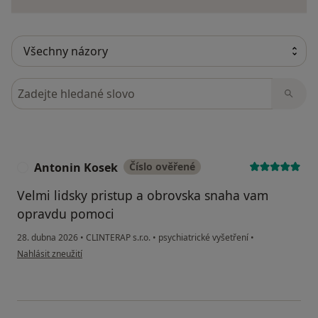
Hledejte v názorech
Antonin Kosek
Číslo ověřené
A
Velmi lidsky pristup a obrovska snaha vam
opravdu pomoci
28. dubna 2026
•
CLINTERAP s.r.o.
•
psychiatrické vyšetření
•
podle názoru uživatele Antonin Kosek
Nahlásit zneužití