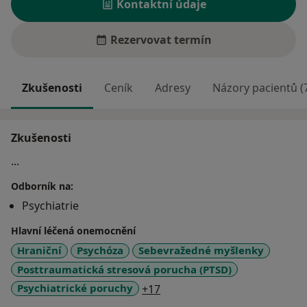
Kontaktní údaje
Rezervovat termín
Zkušenosti
Ceník
Adresy
Názory pacientů (
Zkušenosti
...
Odborník na:
Psychiatrie
Hlavní léčená onemocnění
Hraniční
Psychóza
Sebevražedné myšlenky
Posttraumatická stresová porucha (PTSD)
a11y_sr_more_diseases
Psychiatrické poruchy
+17