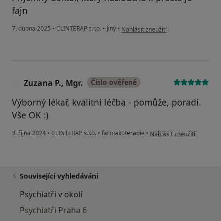
fajn
podle názoru uživatele Kamila
7. dubna 2025
•
CLINTERAP s.r.o.
•
Jiný
•
Nahlásit zneužití
Zuzana P., Mgr.
Číslo ověřené
Z
Výborný lékař, kvalitní léčba - pomůže, poradí.
Vše OK :)
podle názoru uživatele Zuz
3. října 2024
•
CLINTERAP s.r.o.
•
farmakoterapie
•
Nahlásit zneužití
Související vyhledávání
Psychiatři v okolí
Psychiatři Praha 6