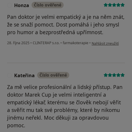
Honza
Číslo ověřené
H
Pan doktor je velmi empatický a je na něm znát,
že se snaží pomoct. Dost pomáhá i jeho smysl
pro humor a bezprostředná upřímnost.
podle názoru uživatele 
28. října 2025
•
CLINTERAP s.r.o.
•
farmakoterapie
•
Nahlásit zneužití
Kateřina
Číslo ověřené
K
Za mě velice profesionální a lidský přístup. Pan
doktor Marek Cup je velmi inteligentní a
empatický lékař, kterému se člověk nebojí věřit
a svěřit mu tak své problémy, které by nikomu
jinému neřekl. Moc děkuji za opravdovou
pomoc.