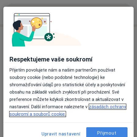
Více
o zkušenostech
Služby a ceník služeb
Psychoanalýza
Detaily
Respektujeme vaše soukromí
Přijetím povolujete nám a našim partnerům používat
Farmakoterapie
soubory cookie (nebo podobné technologie) ke
Detaily
shromažďování údajů pro statistické účely a poskytování
obsahu na základě vašich zvyklostí při procházení. Své
Klinická studie
preference můžete kdykoli zkontrolovat a aktualizovat v
Detaily
nastavení. Další informace naleznete v
zásadách ochrany
soukromí a souborů cookie.
Krizová intervence
Detaily
Přijmout
Upravit nastavení