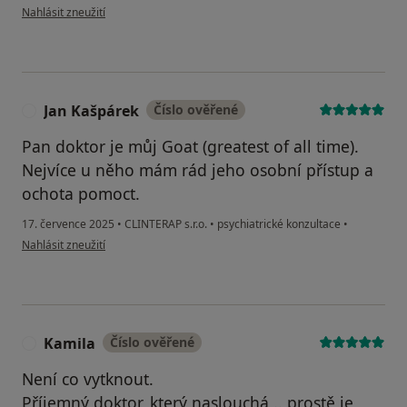
podle názoru uživatele Dani
Nahlásit zneužití
Jan Kašpárek
Číslo ověřené
J
Pan doktor je můj Goat (greatest of all time).
Nejvíce u něho mám rád jeho osobní přístup a
ochota pomoct.
17. července 2025
•
CLINTERAP s.r.o.
•
psychiatrické konzultace
•
podle názoru uživatele Jan Kašpárek
Nahlásit zneužití
Kamila
Číslo ověřené
K
Není co vytknout.
Příjemný doktor, který naslouchá .. prostě je