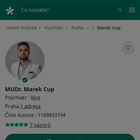
Hla
Co hledáte?
Hlavní Stránka
Psychiatr
Praha
Marek Cup
Změna města
MUDr.
Marek Cup
o specializacích
Psychiatr
·
Více
Praha
1 adresa
Číslo licence : 1169833194
7 názorů