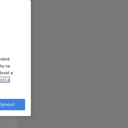
Út
St
Čt
n
11 Srpen
12 Srpen
13 Srpen
i
dobné
ahu na
lovat a
omí a
řijmout
Út
St
Čt
n
11 Srpen
12 Srpen
13 Srpen