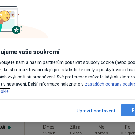
tková
Dnes
Zítra
Ne
Po
7 Srpen
8 Srpen
9 Srpen
10 Srpe
 Dětský
Online rezervace termínu není k dispozic
Rezervovat termín
ujeme vaše soukromí
ovolujete nám a našim partnerům používat soubory cookie (nebo po
1 800 Kč
e) ke shromažďování údajů pro statistické účely a poskytování obs
ich zvyklostí při procházení. Své preference můžete kdykoli zkontro
t v nastavení. Další informace naleznete v
zásadách ochrany soukr
okie.
P
vštěvy. Zkuste místo toho online konzultace.
Upravit nastavení
ová
Dnes
Zítra
Ne
Po
7 Srpen
8 Srpen
9 Srpen
10 Srpe
,