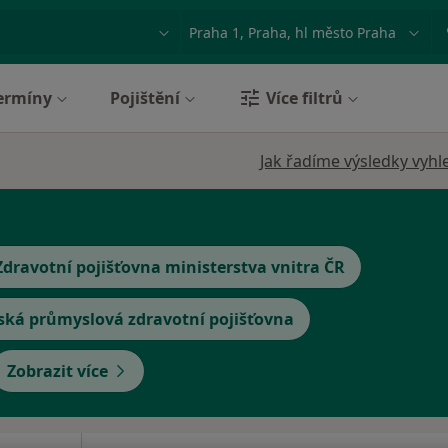
ace, nemoc nebo příjmení
Město nebo region
ermíny
Pojištění
Více filtrů
Jak řadíme výsledky vyhl
Zdravotní pojišťovna ministerstva vnitra ČR
ská průmyslová zdravotní pojišťovna
Zobrazit více