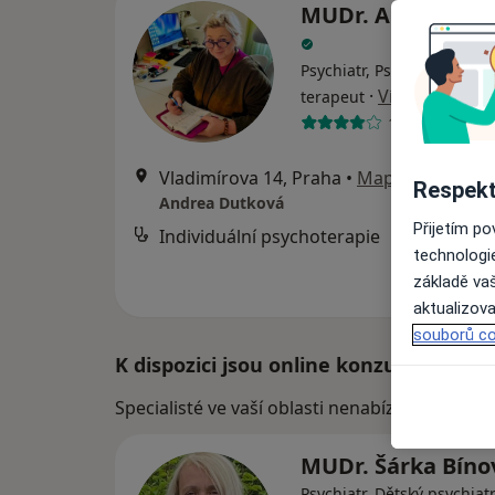
MUDr. Andrea Du
Psychiatr, Psychoterapeut,
·
Více
terapeut
11 názorů
Vladimírova 14, Praha
•
Mapa
Respekt
Andrea Dutková
Přijetím p
Individuální psychoterapie
technologi
základě vaš
aktualizova
souborů co
K dispozici jsou online konzultace
Specialisté ve vaší oblasti nenabízí osobní ná
MUDr. Šárka Bín
Psychiatr, Dětský psychiatr