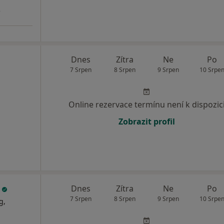
3
Dnes
Zítra
Ne
Po
7 Srpen
8 Srpen
9 Srpen
10 Srpe
Online rezervace termínu není k dispozic
Zobrazit profil
e
Dnes
Zítra
Ne
Po
7 Srpen
8 Srpen
9 Srpen
10 Srpe
g,