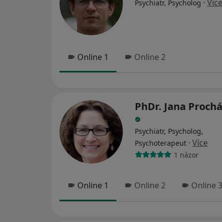
·
Víc
Psychiatr, Psycholog
Online 1
Online 2
PhDr. Jana Proch
Psychiatr, Psycholog,
·
Více
Psychoterapeut
1 názor
Online 1
Online 2
Online 