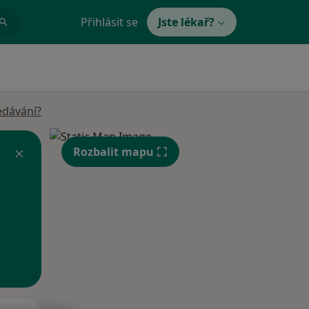
Přihlásit se
Jste lékař?
edávání?
Rozbalit mapu