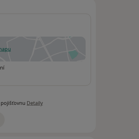
 mapu
 otevře v nové záložce
ní
 pojišťovnu
Detaily
adrese