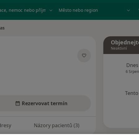
ace, nemoc nebo příjmení
Město nebo region
ras
Objednejt
Neaktivní
izacích
Dnes
6 Srpen
Tento 
Rezervovat termín
dresy
Názory pacientů (3)