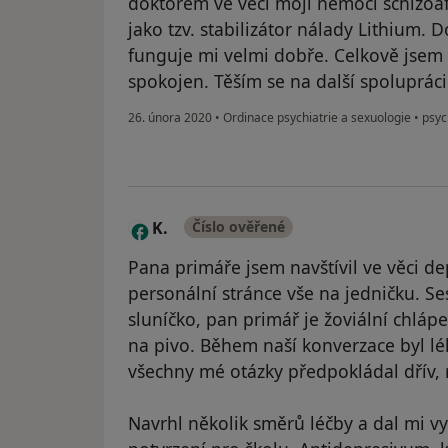
doktorem ve věci mojí nemoci schizoaf
jako tzv. stabilizátor nálady Lithium. 
funguje mi velmi dobře. Celkově jsem 
spokojen. Těším se na další spolupráci
26. února 2020
•
Ordinace psychiatrie a sexuologie
•
psych
K.
Číslo ověřené
K
Pana primáře jsem navštívil ve věci dep
personální stránce vše na jedničku. Se
sluníčko, pan primář je žoviální chlápe
na pivo. Během naší konverzace byl lék
všechny mé otázky předpokládal dřív, ne
Navrhl několik směrů léčby a dal mi vyb