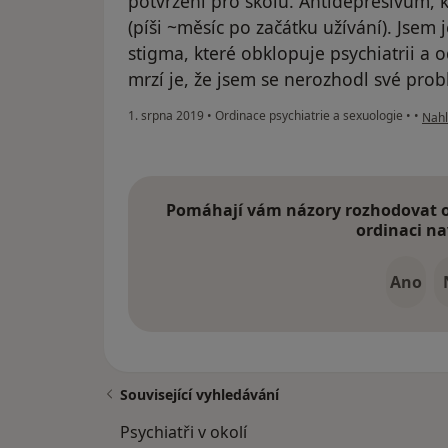
potvrzení pro školu. Antidepresivum, 
(píši ~měsíc po začátku užívání). Jsem
stigma, které obklopuje psychiatrii a o
mrzí je, že jsem se nerozhodl své probl
podl
1. srpna 2019
•
Ordinace psychiatrie a sexuologie
•
•
Nahl
Pomáhají vám názory rozhodovat o 
ordinaci na
Ano
Související vyhledávání
Psychiatři v okolí