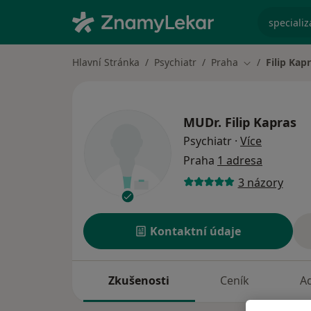
specializ
Hlavní Stránka
Psychiatr
Praha
Filip Kap
Změna města
MUDr.
Filip Kapras
o special
Psychiatr
·
Více
Praha
1 adresa
3 názory
Kontaktní údaje
Zkušenosti
Ceník
A