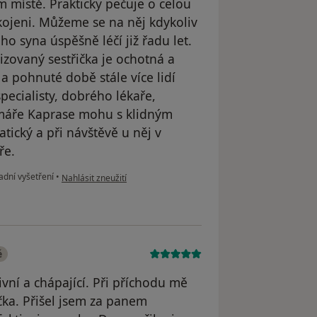
 místě. Prakticky pečuje o celou
kojeni. Můžeme se na něj kdykoliv
o syna úspěšně léčí již řadu let.
izovaný sestřička je ochotná a
a pohnuté době stále více lidí
specialisty, dobrého lékaře,
rimáře Kaprase mohu s klidným
ický a při návštěvě u něj v
ře.
podle názoru uživatele V.Ch.
adní vyšetření
•
Nahlásit zneužití
é
vní a chápající. Při příchodu mě
čka. Přišel jsem za panem