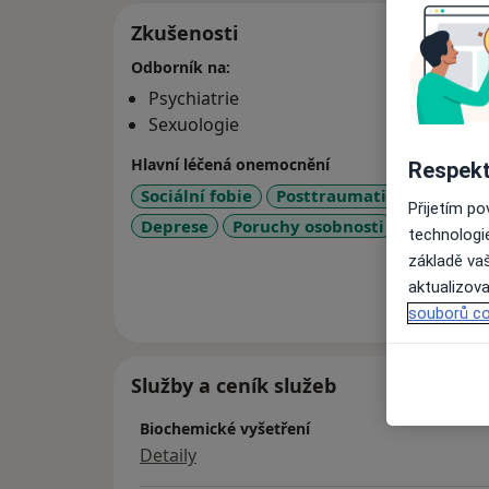
Zkušenosti
Odborník na:
Psychiatrie
Sexuologie
Hlavní léčená onemocnění
Respekt
Sociální fobie
Posttraumatická stresová
Přijetím p
a11y_sr
Deprese
Poruchy osobnosti
+6
technologi
základě vaš
aktualizova
Více
o 
souborů co
Služby a ceník služeb
Biochemické vyšetření
Detaily