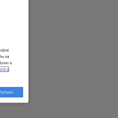
dobné
ahu na
lovat a
omí a
řijmout