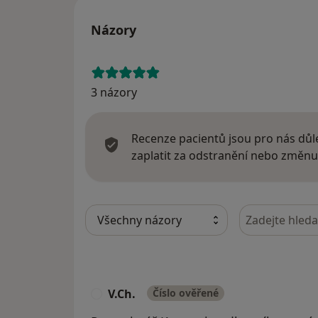
Názory
3 názory
Recenze pacientů jsou pro nás důle
zaplatit za odstranění nebo změnu
Hledejte v ná
V.Ch.
Číslo ověřené
V