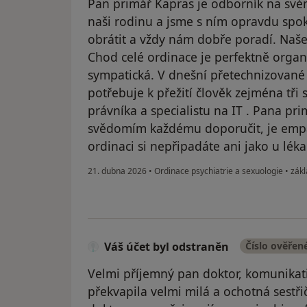
Pan primář Kapras je odborník na svém
naši rodinu a jsme s ním opravdu spo
obrátit a vždy nám dobře poradí. Našeh
Chod celé ordinace je perfektně organ
sympatická. V dnešní přetechnizované 
potřebuje k přežití člověk zejména tři 
právníka a specialistu na IT . Pana p
svědomím každému doporučit, je empat
ordinaci si nepřipadáte ani jako u léka
21. dubna 2026
•
Ordinace psychiatrie a sexuologie
•
zákl
Váš účet byl odstraněn
Číslo ověřen
Velmi příjemný pan doktor, komunikati
překvapila velmi milá a ochotná sestři