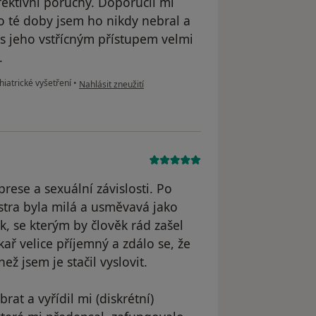
ektivni poruchy. Doporučil mi
Do té doby jsem ho nikdy nebral a
s jeho vstřícným přístupem velmi
.
podle názoru uživatele Váš účet byl odstraněn
iatrické vyšetření
•
Nahlásit zneužití
rese a sexuální závislosti. Po
stra byla milá a usměvavá jako
k, se kterým by člověk rád zašel
ař velice příjemný a zdálo se, že
ž jsem je stačil vyslovit.
rat a vyřídil mi (diskrétní)