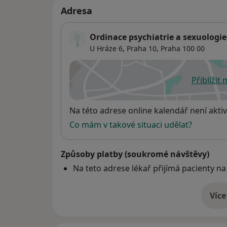
Adresa
Ordinace psychiatrie a sexuologie
U Hráze 6,
Praha 10
,
Praha
100 00
Přiblížit
se
Dostupnost
Na této adrese online kalendář není aktiv
Co mám v takové situaci udělat?
Způsoby platby (soukromé návštěvy)
Na teto adrese lékař přijímá pacienty na
Více
o 