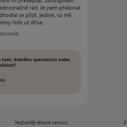
které mi předepsal, zafungovalo
 jednoznačně rád, že jsem překonal
dhodlal se přijít. Jediné, co mě
émy řešit už dříve.
e názoru uživatele K.
ásit zneužití
tom, kterého specialistu nebo
vštívit?
Ne
Nejčastěji léčené nemoci
Z