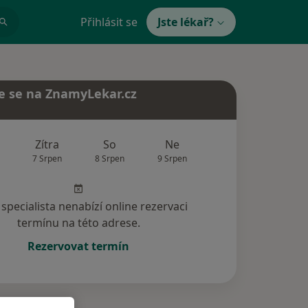
Přihlásit se
Jste lékař?
e se na ZnamyLekar.cz
Zítra
So
Ne
Po
Út
7 Srpen
8 Srpen
9 Srpen
10 Srpen
11 Srp
specialista nenabízí online rezervaci
termínu na této adrese.
Rezervovat termín