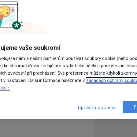
ujeme vaše soukromí
 porucha (PTSD)
Poruchy spánku
ovolujete nám a našim partnerům používat soubory cookie (nebo po
_more_diseases
e) ke shromažďování údajů pro statistické účely a poskytování obs
ich zvyklostí při procházení. Své preference můžete kdykoli zkontro
t v nastavení. Další informace naleznete v
zásadách ochrany soukr
zkušenostech
okie.
P
Upravit nastavení