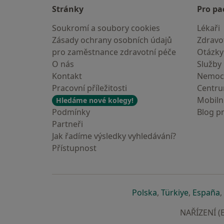
Stránky
Pro pa
Soukromí a soubory cookies
Lékaři
Zásady ochrany osobních údajů
Zdravot
pro zaměstnance zdravotní péče
Otázky
O nás
Služby
Kontakt
Nemoc
Pracovní příležitosti
Centr
Mobilní
Hledáme nové kolegy!
Podmínky
Blog p
Partneři
Jak řadíme výsledky vyhledávání?
Přístupnost
se otevře v nové 
se otevře
s
Polska
,
Türkiye
,
España
,
NAŘÍZENÍ (E