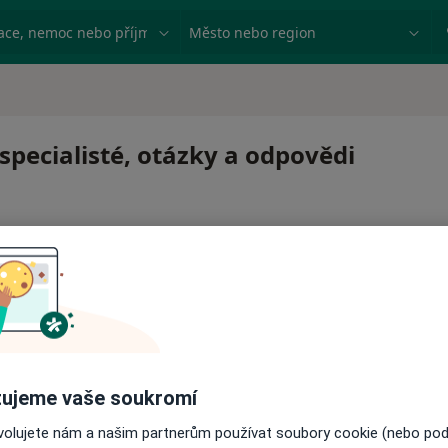
ace, nemoc nebo příjmení
Město nebo region
specialisté, otázky a odpovědi
 pro zahájení nebo pokračování léčby. Pokud to potřebujet
ujeme vaše soukromí
ci.
ovolujete nám a našim partnerům používat soubory cookie (nebo po