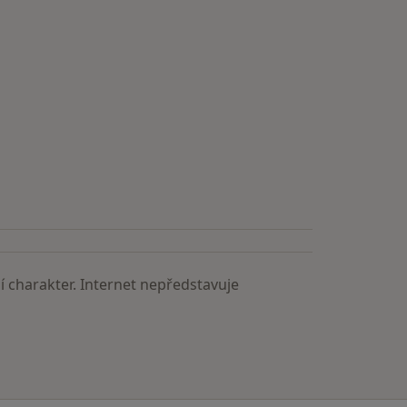
astěji vyhledávaní lékaři
 charakter. Internet nepředstavuje