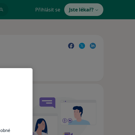
Přihlásit se
Jste lékař?
e,
dobné