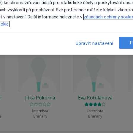
 to funguje?
e) ke shromažďování údajů pro statistické účely a poskytování obs
ich zvyklostí při procházení. Své preference můžete kdykoli zkontro
t v nastavení. Další informace naleznete v
zásadách ochrany soukr
okie.
P
Upravit nastavení
r
Jitka Pokorná
Eva Kotulánová
Internista
Internista
u
Braňany
Braňany