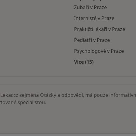
Zubaři v Praze
Internisté v Praze
Praktičtí lékaři v Praze
Pediatři v Praze
Psychologové v Praze
Více (15)
Více v kategorii: Nejč
ekar.cz zejména Otázky a odpovědi, má pouze informativní
ované specialistou.