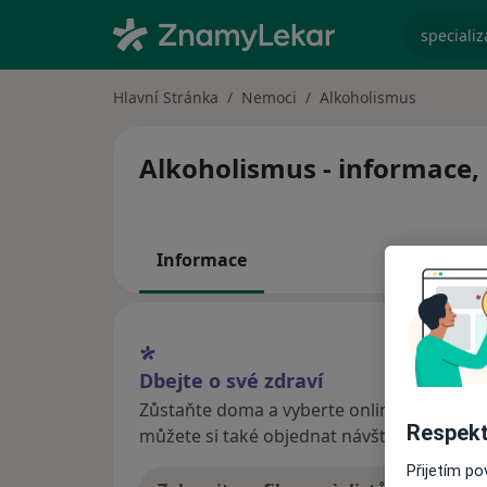
specializ
Hlavní Stránka
Nemoci
Alkoholismus
Alkoholismus - informace, 
Informace
Dbejte o své zdraví
Zůstaňte doma a vyberte online konzultaci
Respekt
můžete si také objednat návštěvu v ordina
Přijetím p