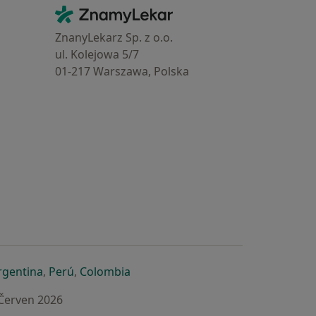
Kontakt
ZnamyLekar - Hlavní stránka
ZnanyLekarz Sp. z o.o.
ul. Kolejowa 5/7
01-217 Warszawa, Polska
e
é záložce
 v nové záložce
otevře v nové záložce
se otevře v nové záložce
se otevře v nové záložce
se otevře v nové záložce
rgentina
,
Perú
,
Colombia
 Červen 2026