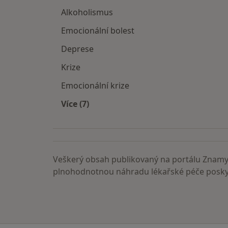
Alkoholismus
Emocionální bolest
Deprese
Krize
Emocionální krize
Více (7)
Více v kategorii: Nemoci
Veškerý obsah publikovaný na portálu ZnamyL
plnohodnotnou náhradu lékařské péče poskyt