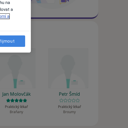
ahu na
lovat a
omí a
řijmout
Jan Molovčák
Petr Šmíd
Praktický lékař
Praktický lékař
Braňany
Broumy