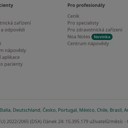
cienty
Pro profesionály
Ceník
nická zařízení
Pro specialisty
 a odpovědi
Pro zdravotnická zařízení
Noa Notes
Novinka
i
Centrum nápovědy
um nápovědy
 aplikace
ro pacienty
záložce
 v nové záložce
e otevře v nové záložce
se otevře v nové záložce
se otevře v nové záložce
se otevře v nové záložce
se otevře v nové záložc
se otevře v nov
se otevře
se 
Italia
,
Deutschland
,
Česko
,
Portugal
,
México
,
Chile
,
Brasil
,
A
U) 2022/2065 (DSA) článek 24: 15.395.179 uživatelů/měsíc -