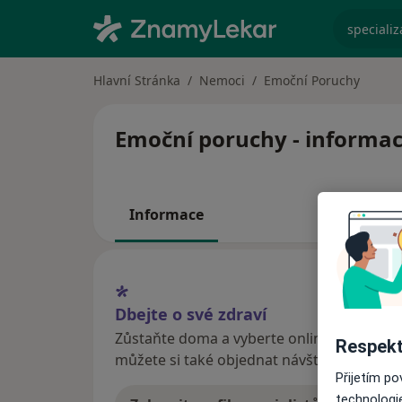
specializ
Hlavní Stránka
Nemoci
Emoční Poruchy
Emoční poruchy - informace
Informace
Dbejte o své zdraví
Zůstaňte doma a vyberte online konzultaci
Respekt
můžete si také objednat návštěvu v ordina
Přijetím p
technologi