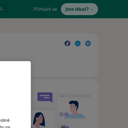
Přihlásit se
Jste lékař?
e,
dobné
ahu na