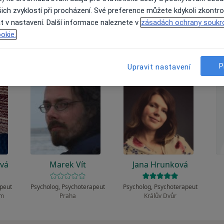
 to funguje?
ich zvyklostí při procházení. Své preference můžete kdykoli zkontro
t v nastavení. Další informace naleznete v
zásadách ochrany soukr
okie.
P
Upravit nastavení
ová
Marek Vít
Jana Hrunková
apeut
Psycholog, Psychoterapeut
Psycholog, Psychoterapeut
em
Praha
Králův Dvůr