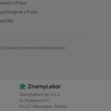
ediatři v Praze
sychologové v Praze
íce (15)
Více v kategorii: Nejčastěji vyhledávaní lékaři
 charakter. Internet nepředstavuje
Kontakt
ZnamyLekar - Hlavní stránka
ZnanyLekarz Sp. z o.o.
ul. Kolejowa 5/7
01-217 Warszawa, Polska