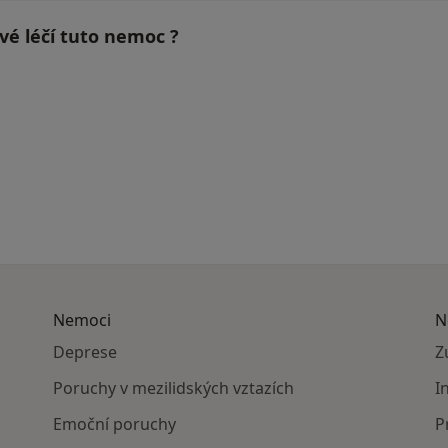
vé léčí tuto nemoc ?
Nemoci
N
Deprese
Z
Poruchy v mezilidských vztazích
I
Emoční poruchy
P