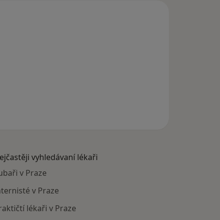
ejčastěji vyhledávaní lékaři
ubaři v Praze
nternisté v Praze
raktičtí lékaři v Praze