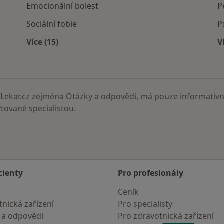
Emocionální bolest
P
Sociální fobie
P
Více (15)
V
městě
Více v kategorii: Nemoci
ekar.cz zejména Otázky a odpovědi, má pouze informativní
ované specialistou.
cienty
Pro profesionály
Ceník
nická zařízení
Pro specialisty
 a odpovědi
Pro zdravotnická zařízení