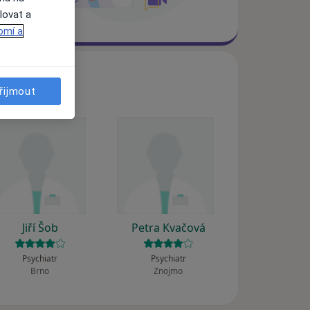
lovat a
omí a
řijmout
Jiří Šob
Petra Kvačová
Psychiatr
Psychiatr
Brno
Znojmo