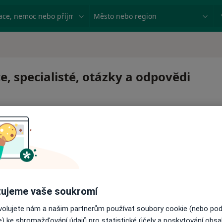
ace, nemoc nebo příjmení
Město nebo region
, specialisté, otázky a odpovědi
 pro zahájení nebo pokračování léčby. Pokud to potřebujet
ujeme vaše soukromí
ci.
ovolujete nám a našim partnerům používat soubory cookie (nebo po
e) ke shromažďování údajů pro statistické účely a poskytování obs