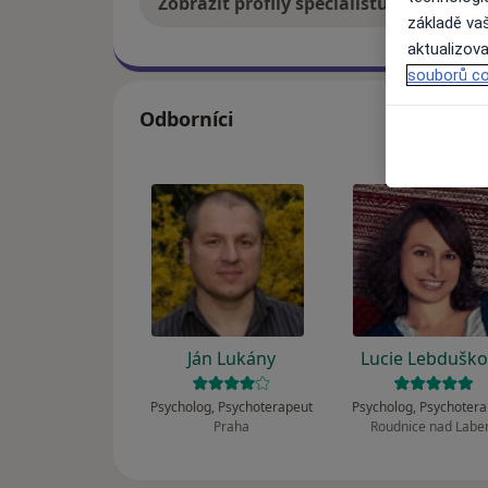
Zobrazit profily specialistů
Jak
základě vaš
aktualizova
souborů co
Odborníci
Ján Lukány
Lucie Lebdušk
Psycholog, Psychoterapeut
Psycholog, Psychoter
Praha
Roudnice nad Lab