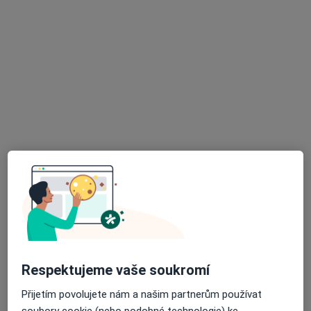
Mgr. Karolína Petřeková
·
Více
Psycholog, Kouč
7 názorů
Dolní náměstí 109/29, Olomouc
•
Mapa
psychologické poradenství
Psychologické poradenství
1 000 Kč
Tento specialista nenabízí online rezervaci termínu na této adrese.
Rezervovat termín
Respektujeme vaše soukromí
Přijetím povolujete nám a našim partnerům používat