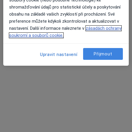
soubory cookie (nebo podobné technologie) ke
shromažďování údajů pro statistické účely a poskytování
obsahu na základě vašich zvyklostí při procházení. Své
preference můžete kdykoli zkontrolovat a aktualizovat v
nastavení. Další informace naleznete v
zásadách ochrany
soukromí a souborů cookie.
PhDr. Mgr. Milena Blažková
·
Více
Psycholog, Psychoterapeut
Přijmout
Upravit nastavení
37 názorů
Adresa
Online
Olomouc
•
Mapa
PhDr. Mgr. Milena Blažková - online
Psychoterapie
1 500 Kč
Tento specialista nenabízí online rezervaci termínu na této adrese.
Rezervovat termín