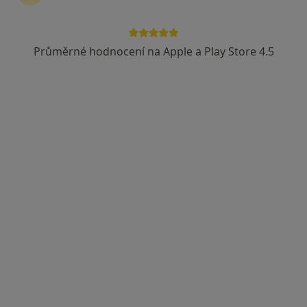
Průměrné hodnocení na Apple a Play Store 4.5
Mgr. Lenka Kudrnová
·
Více
Psycholog, Psychoterapeut
6 názorů
Dolní náměstí 109/29, Olomouc
•
Mapa
Lenka Kudrnová psycholog, psychoterapeut
Psychologická konzultace (50 minut)
1 300 Kč
Tento specialista nenabízí online rezervaci termínu na této adrese.
Rezervovat termín