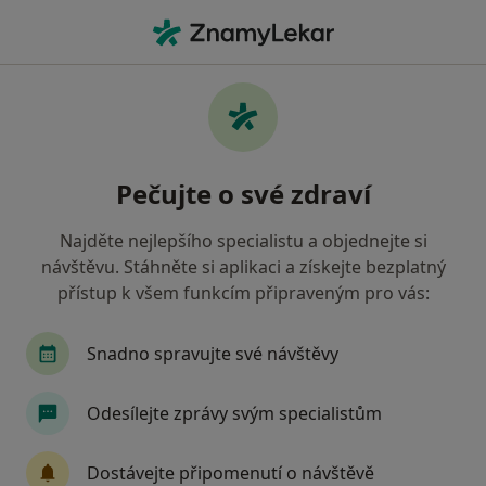
Hla
Emoční Poruchy • Olomouc, olomoucký
Filtry
• 1
Mapa
Emoční poruchy Olomouc
Pečujte o své zdraví
Jak řadíme výsledky vyhledávání?
Najděte nejlepšího specialistu a objednejte si
návštěvu. Stáhněte si aplikaci a získejte bezplatný
Jakého specialistu hledáte?
přístup k všem funkcím připraveným pro vás:
Psycholog
Psychoterapeut
Snadno spravujte své návštěvy
Terapeut
Dětský psycholog
Odesílejte zprávy svým specialistům
Diagnostik
Zobrazit více
Dostávejte připomenutí o návštěvě