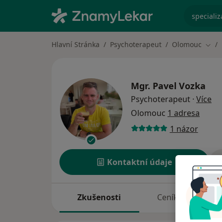
specializ
Hlavní Stránka
Psychoterapeut
Olomouc
Změn
Mgr.
Pavel Vozka
o s
Psychoterapeut
·
Více
Olomouc
1 adresa
1 názor
Kontaktní údaje
Zkušenosti
Ceník
A