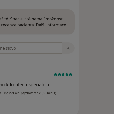
žité. Specialisté nemají možnost
Další informace o názor
 recenze pacienta.
Další informace.
zorech
mu kdo hledá specialistu
ka
•
Individuální psychoterapie (50 minut)
•