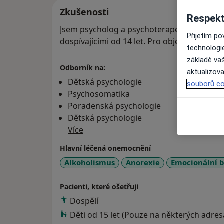
Zkušenosti
Respekt
Jsem psycholog a psychoterapeut zaměřující
Přijetím p
dospívajícími od 14 let. Pro objednání ter
technologi
základě vaš
Odborník na:
aktualizova
Dětská psychologie
souborů co
Psychosomatika
Poradenská psychologie
Dětská psychologie
Více
Hlavní léčená onemocnění
Alkoholismus
Anorexie
Emocionální b
Pacienti, které ošetřuji
Dospělí
Děti od 15 let (Pouze na některých adres