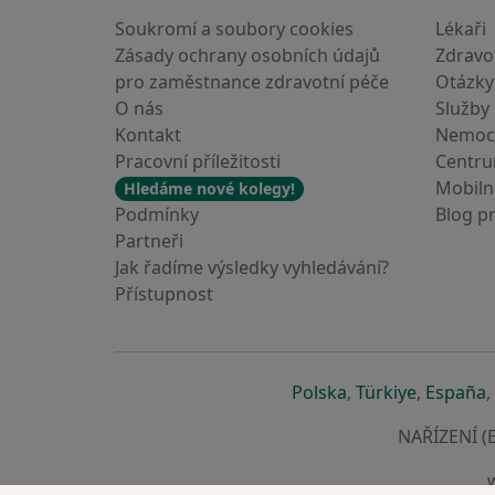
Soukromí a soubory cookies
Lékaři
Zásady ochrany osobních údajů
Zdravot
pro zaměstnance zdravotní péče
Otázky
O nás
Služby
Kontakt
Nemoc
Pracovní příležitosti
Centr
Mobilní
Hledáme nové kolegy!
Podmínky
Blog p
Partneři
Jak řadíme výsledky vyhledávání?
Přístupnost
se otevře v nové 
se otevře
s
Polska
,
Türkiye
,
España
,
NAŘÍZENÍ (E