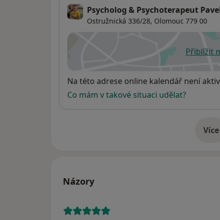
Psycholog & Psychoterapeut Pave
Ostružnická 336/28,
Olomouc
779 00
Přiblížit
se
Dostupnost
Na této adrese online kalendář není aktiv
Co mám v takové situaci udělat?
Více
o 
Názory