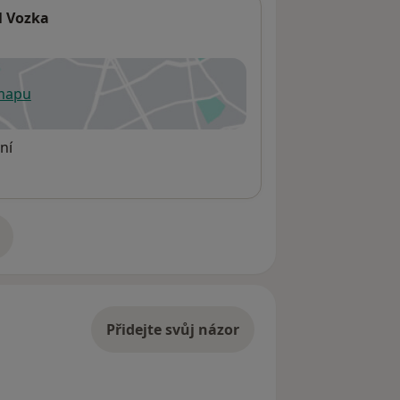
l Vozka
 mapu
 otevře v nové záložce
ní
adrese
Přidejte svůj názor