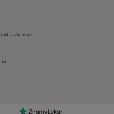
tazích v Olomouci
uci
astěji léčené nemoci
Kontakt
ZnamyLekar - Hlavní stránka