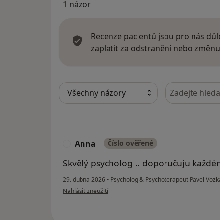
1 názor
Recenze pacientů jsou pro nás důle
zaplatit za odstranění nebo změnu
Hledejte v ná
Anna
Číslo ověřené
A
Skvělý psycholog .. doporučuju každé
29. dubna 2026
•
Psycholog & Psychoterapeut Pavel Voz
podle názoru uživatele Anna
Nahlásit zneužití