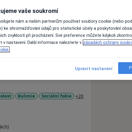
ujeme vaše soukromí
 se na práci s dospělými a
ovolujete nám a našim partnerům používat soubory cookie (nebo po
mínu navštivte mé webové stránky.
e) ke shromažďování údajů pro statistické účely a poskytování obs
ich zvyklostí při procházení. Své preference můžete kdykoli zkontro
t v nastavení. Další informace naleznete v
zásadách ochrany soukr
okie.
P
Upravit nastavení
a11y_sr_more_diseas
olest
Bulimie
Sociální fobie
+20
ách)