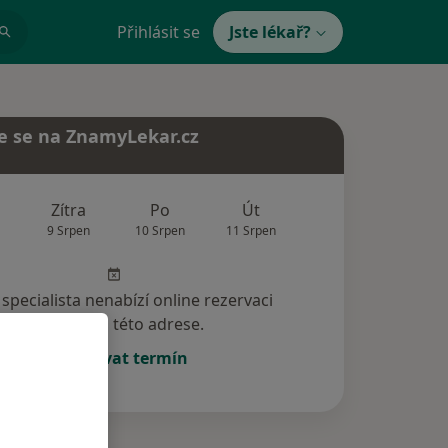
Přihlásit se
Jste lékař?
e se na ZnamyLekar.cz
Zítra
Po
Út
St
Čt
9 Srpen
10 Srpen
11 Srpen
12 Srpen
13 Srp
specialista nenabízí online rezervaci
termínu na této adrese.
Rezervovat termín