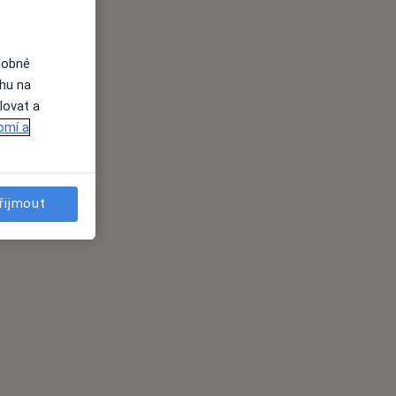
dobné
ahu na
lovat a
omí a
řijmout
es