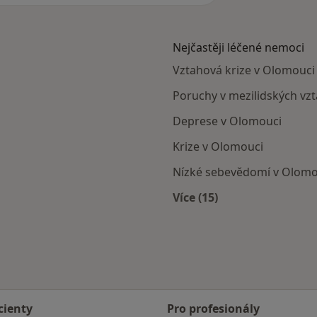
Nejčastěji léčené nemoci
Vztahová krize v Olomouci
Poruchy v mezilidských vz
Deprese v Olomouci
Krize v Olomouci
Nízké sebevědomí v Olomo
Více (15)
Více v kategorii: Nejč
cienty
Pro profesionály