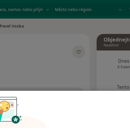
ace, nemoc nebo příjmení
Město nebo region
Pavel Vozka
a města
Objednejt
Neaktivní
pecializacích
Dnes
8 Srpen
Tento 
Rezervovat termín
dresy
Názory pacientů (1)