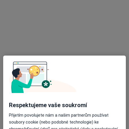
Jamné 45, Tišnov
•
Mapa
Psychologické poradenství, psychoterapie - Mgr. Šárka Kohoutková
Psychologické poradenství
1 200 Kč
Tento specialista nenabízí online rezervaci termínu na této adrese.
Rezervovat termín
K dispozici jsou specialisté
Tito specialisté se nacházejí mimo Boskovice,
jihomoravský, v oblastech blízkých vašemu
vyhledávání.
Respektujeme vaše soukromí
Přijetím povolujete nám a našim partnerům používat
soubory cookie (nebo podobné technologie) ke
shromažďování údajů pro statistické účely a poskytování