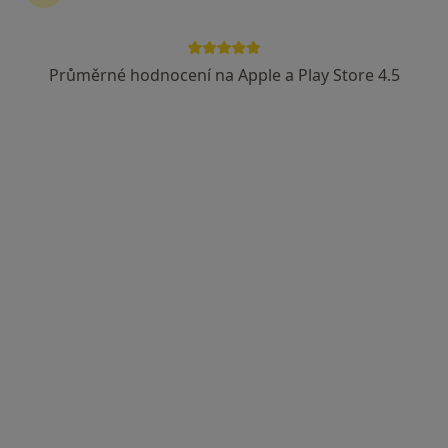
14 názorů
17. listopadu 25, Boskovice
•
Mapa
Psychologická terapie a poradenství - Poradna Boskovice
Průměrné hodnocení na Apple a Play Store 4.5
Individuální psychoterapie
1 200 Kč
Tento specialista nenabízí online rezervaci termínu na této adrese.
Rezervovat termín
Mgr. Štěpán Doležel
·
Více
Psychoterapeut
2 názory