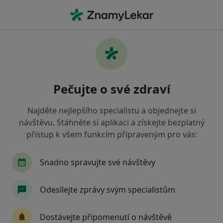
Hla
Psychoterapeut • Boskovice, jihomoravský
Filtry
Mapa
Psychoterapeut Boskovice
Pečujte o své zdraví
Jak řadíme výsledky vyhledávání?
Najděte nejlepšího specialistu a objednejte si
návštěvu. Stáhněte si aplikaci a získejte bezplatný
přístup k všem funkcím připraveným pro vás:
Snadno spravujte své návštěvy
Odesílejte zprávy svým specialistům
Mgr. Peter Kollár
·
Více
Psychoterapeut, Psycholog
Dostávejte připomenutí o návštěvě