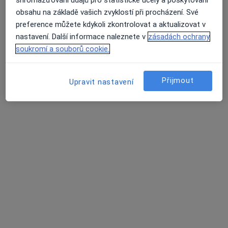
obsahu na základě vašich zvyklostí při procházení. Své
preference můžete kdykoli zkontrolovat a aktualizovat v
nastavení. Další informace naleznete v
zásadách ochrany
Adina Maria Silion
soukromí a souborů cookie.
·
Více
Psychoterapeut
Adresa
Online
Přijmout
Upravit nastavení
Tomešova 2b, Brno
•
Mapa
Psychotherapist Adina @FreedomInTherapy
Individuální psychoterapie
1 300 Kč
Tento specialista nenabízí online rezervaci termínu na této adrese.
Rezervovat termín