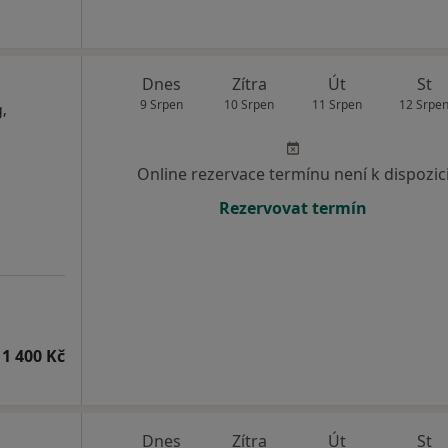
Dnes
Zítra
Út
St
9 Srpen
10 Srpen
11 Srpen
12 Srpe
,
Online rezervace termínu není k dispozic
Rezervovat termín
1 400 Kč
a
Dnes
Zítra
Út
St