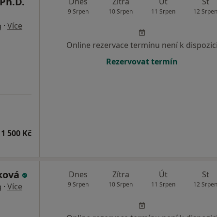
Ph.D.
Dnes
Zítra
Út
St
9 Srpen
10 Srpen
11 Srpen
12 Srpe
·
Více
g
Online rezervace termínu není k dispozic
Rezervovat termín
1 500 Kč
áková
Dnes
Zítra
Út
St
9 Srpen
10 Srpen
11 Srpen
12 Srpe
·
Více
g