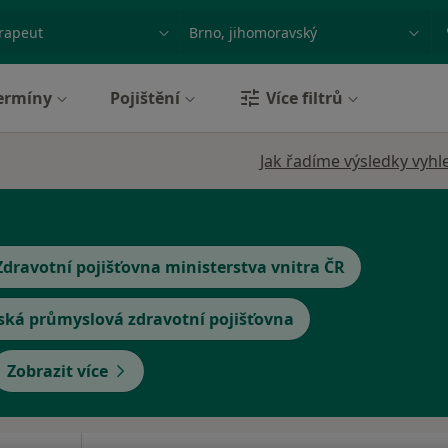
ace, nemoc nebo příjmení
Město nebo region
ermíny
Pojištění
Více filtrů
Jak řadíme výsledky vyhl
Zdravotní pojišťovna ministerstva vnitra ČR
ská průmyslová zdravotní pojišťovna
Zobrazit více