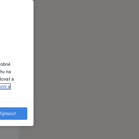
Čt
Pá
So
n
13 Srpen
14 Srpen
15 Srpen
i
dobné
ahu na
lovat a
omí a
řijmout
Čt
Pá
So
n
13 Srpen
14 Srpen
15 Srpen