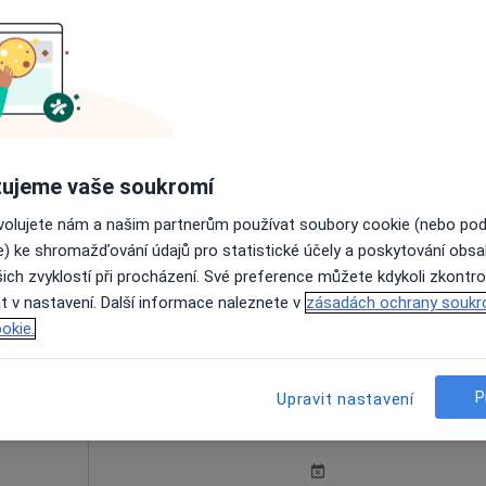
n
Dnes
Zítra
Út
St
9 Srpen
10 Srpen
11 Srpen
12 Srpe
Online rezervace termínu není k dispozic
Rezervovat termín
ujeme vaše soukromí
ovolujete nám a našim partnerům používat soubory cookie (nebo po
e) ke shromažďování údajů pro statistické účely a poskytování obs
y
ich zvyklostí při procházení. Své preference můžete kdykoli zkontro
t v nastavení. Další informace naleznete v
zásadách ochrany soukr
1 300 Kč
okie.
P
ková
Dnes
Zítra
Upravit nastavení
Út
St
9 Srpen
10 Srpen
11 Srpen
12 Srpe
g