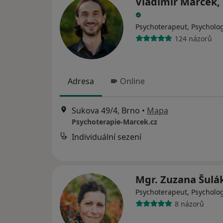
Vladimír Marček, 
Psychoterapeut, Psycholo
124 názorů
Adresa
Online
Sukova 49/4, Brno
•
Mapa
Psychoterapie-Marcek.cz
Individuální sezení
Mgr. Zuzana Šul
Psychoterapeut, Psycholo
8 názorů