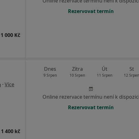
Online rezervace termínu není k dispozic
Rezervovat termín
1 000 Kč
Dnes
Zítra
Út
St
9 Srpen
10 Srpen
11 Srpen
12 Srpe
·
Více
g
Online rezervace termínu není k dispozic
Rezervovat termín
 1 400 kč