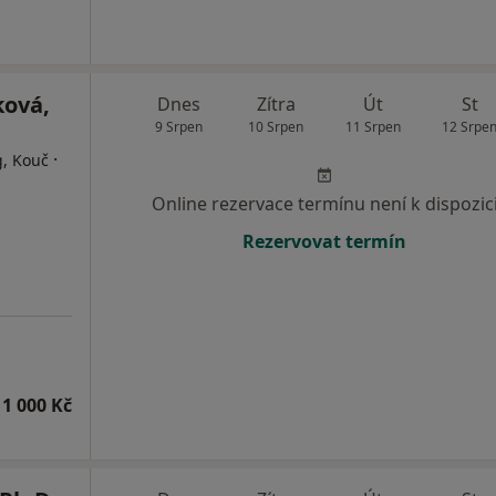
ková,
Dnes
Zítra
Út
St
9 Srpen
10 Srpen
11 Srpen
12 Srpe
·
g, Kouč
Online rezervace termínu není k dispozic
Rezervovat termín
1 000 Kč