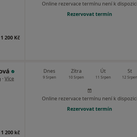
Online rezervace termínu není k dispozic
Rezervovat termín
1 200 Kč
ková
Dnes
Zítra
Út
St
9 Srpen
10 Srpen
11 Srpen
12 Srpe
·
Více
g
Online rezervace termínu není k dispozic
Rezervovat termín
 1 200 kč