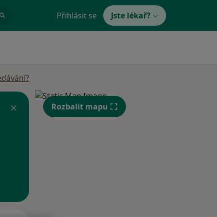
Přihlásit se
Jste lékař?
edávání?
Rozbalit mapu