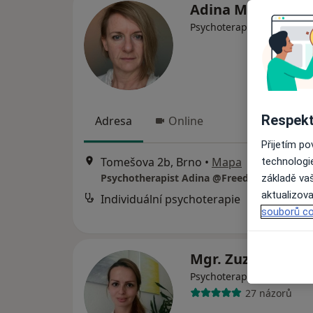
Adina Maria Silio
·
Více
Psychoterapeut
Respekt
Adresa
Online
Přijetím p
Tomešova 2b, Brno
•
Mapa
technologi
Psychotherapist Adina @FreedomInTherap
základě vaš
aktualizova
Individuální psychoterapie
souborů co
Mgr. Zuzana Vaľ
Psychoterapeut, Psycholo
27 názorů