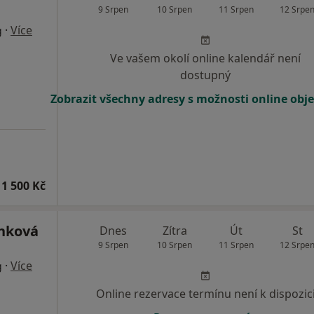
9 Srpen
10 Srpen
11 Srpen
12 Srpe
·
Více
g
Ve vašem okolí online kalendář není
dostupný
Zobrazit všechny adresy s možnosti online obj
1 500 Kč
nková
Dnes
Zítra
Út
St
9 Srpen
10 Srpen
11 Srpen
12 Srpe
·
Více
g
Online rezervace termínu není k dispozic