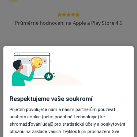
7 názorů
Zábrdovická 3, Brno
•
Mapa
Průměrné hodnocení na Apple a Play Store 4.5
Vojenská Nemocnice Brno
Tento specialista nenabízí online rezervaci termínu na této adrese.
Rezervovat termín
Respektujeme vaše soukromí
Přijetím povolujete nám a našim partnerům používat
Mgr. Michaela Smejkalová
soubory cookie (nebo podobné technologie) ke
shromažďování údajů pro statistické účely a poskytování
Psychoterapeut, Psycholog, Dětský psycholog
obsahu na základě vašich zvyklostí při procházení. Své
4 názory