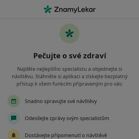
Hla
Psychoterapeut • Brno, jihomoravský
Filtry
• 1
Mapa
Doporučení psychoterapeuti s Vojenská
Pečujte o své zdraví
zdravotní pojišťovna ČR Brno
Jak řadíme výsledky vyhledávání?
Najděte nejlepšího specialistu a objednejte si
návštěvu. Stáhněte si aplikaci a získejte bezplatný
přístup k všem funkcím připraveným pro vás:
Snadno spravujte své návštěvy
Odesílejte zprávy svým specialistům
Mgr. Veronika Fuchsová
Dostávejte připomenutí o návštěvě
·
Více
Psychoterapeut, Psycholog