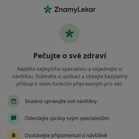
Hla
Kardiolog • Brno, jihomoravský
Filtry
• 1
Mapa
Doporučení kardiologové s Vojenská
Pečujte o své zdraví
zdravotní pojišťovna ČR Brno
Jak řadíme výsledky vyhledávání?
Najděte nejlepšího specialistu a objednejte si
návštěvu. Stáhněte si aplikaci a získejte bezplatný
přístup k všem funkcím připraveným pro vás:
Snadno spravujte své návštěvy
Odesílejte zprávy svým specialistům
MUDr. Libor Nechvátal
Dostávejte připomenutí o návštěvě
·
Více
Kardiolog, Internista