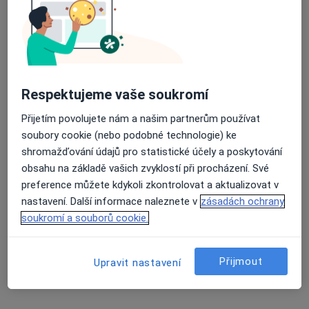
Nemocnice Milosrdných bratří
Tato klinika nemá specialisty s dostupnými termíny v online kalendáři
Zobrazit profil
Respektujeme vaše soukromí
Přijetím povolujete nám a našim partnerům používat
soubory cookie (nebo podobné technologie) ke
shromažďování údajů pro statistické účely a poskytování
obsahu na základě vašich zvyklostí při procházení. Své
preference můžete kdykoli zkontrolovat a aktualizovat v
nastavení. Další informace naleznete v
zásadách ochrany
MUDr. Jana Ziembová
soukromí a souborů cookie.
Kardiolog
15 názorů
Přijmout
Upravit nastavení
U pošty 14, Brno
•
Mapa
Kardiologická a interní ambulance