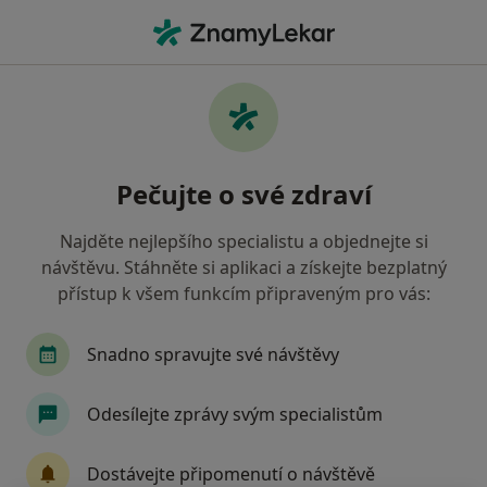
Hla
Cukrovka • Brno, jihomoravský
Filtry
• 1
Mapa
Cukrovka Brno
Pečujte o své zdraví
Jak řadíme výsledky vyhledávání?
Najděte nejlepšího specialistu a objednejte si
návštěvu. Stáhněte si aplikaci a získejte bezplatný
Jakého specialistu hledáte?
přístup k všem funkcím připraveným pro vás:
Internista
Diabetolog
Kardiolog
Snadno spravujte své návštěvy
Odesílejte zprávy svým specialistům
Dostávejte připomenutí o návštěvě