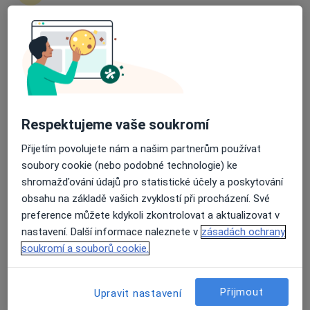
Průměrné hodnocení na Apple a Play Store 4.5
MUDr. Jan Richter
·
Více
Internista
Polní 3, Brno
•
Mapa
Interní ambulance
Respektujeme vaše soukromí
Tento specialista nenabízí online rezervaci termínu na této adrese.
Přijetím povolujete nám a našim partnerům používat
Rezervovat termín
soubory cookie (nebo podobné technologie) ke
shromažďování údajů pro statistické účely a poskytování
obsahu na základě vašich zvyklostí při procházení. Své
preference můžete kdykoli zkontrolovat a aktualizovat v
nastavení. Další informace naleznete v
zásadách ochrany
soukromí a souborů cookie.
Přijmout
Upravit nastavení