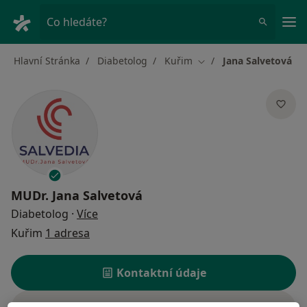
Hla
Co hledáte?
Hlavní Stránka
Diabetolog
Kuřim
Jana Salvetová
Změna města
MUDr.
Jana Salvetová
o specializacích
Diabetolog
·
Více
Kuřim
1 adresa
Kontaktní údaje