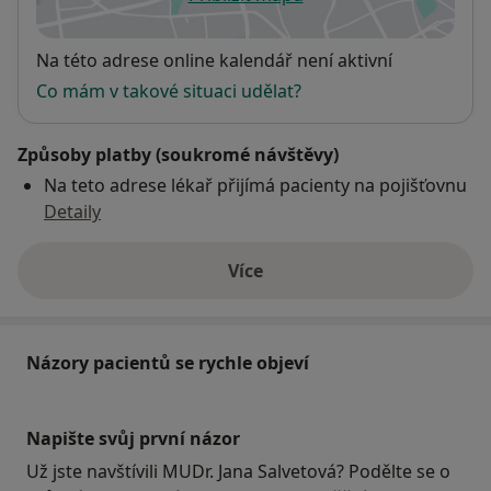
se otevře v nové záložce
Dostupnost
Na této adrese online kalendář není aktivní
Co mám v takové situaci udělat?
Způsoby platby (soukromé návštěvy)
Na teto adrese lékař přijímá pacienty na pojišťovnu
Detaily
Více
o adrese
Názory pacientů se rychle objeví
Napište svůj první názor
Už jste navštívili MUDr. Jana Salvetová? Podělte se o