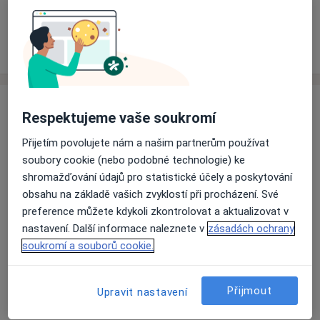
Rezervovat termín
Zkušenosti
Ceník
Adresy
Názory pacientů
Zkušenosti
Respektujeme vaše soukromí
Odborník na:
Přijetím povolujete nám a našim partnerům používat
Diabetologie
soubory cookie (nebo podobné technologie) ke
Vnitřní lékařství - interna
shromažďování údajů pro statistické účely a poskytování
Hlavní léčená onemocnění
obsahu na základě vašich zvyklostí při procházení. Své
Cukrovka
Diabetes 2. typu
preference můžete kdykoli zkontrolovat a aktualizovat v
Komplikace cukrovky
Hypercholesterolémie
nastavení. Další informace naleznete v
zásadách ochrany
soukromí a souborů cookie.
a11y_sr_more_diseases
Diabetes mellitus 1. typu
+8
Pacienti, které ošetřuji
Přijmout
Upravit nastavení
Dospělí