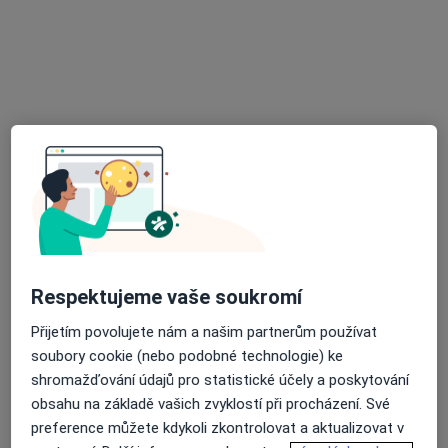
Internista, Veterinář, Zubař
Blatnická 9, Brno
•
Mapa
Veterinární klinika ANIMED
Tento specialista nenabízí online rezervaci termínu na této adrese.
Rezervovat termín
Respektujeme vaše soukromí
Přijetím povolujete nám a našim partnerům používat
soubory cookie (nebo podobné technologie) ke
MUDr. Jana Salvetová
shromažďování údajů pro statistické účely a poskytování
·
Více
Internista, Diabetolog
obsahu na základě vašich zvyklostí při procházení. Své
Blanenská 15, Kuřim
•
Mapa
preference můžete kdykoli zkontrolovat a aktualizovat v