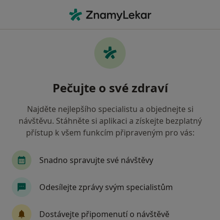
Hla
Internista • Kuřim, jihomoravský
Filtry
Mapa
Internista Kuřim
Pečujte o své zdraví
Jak řadíme výsledky vyhledávání?
Najděte nejlepšího specialistu a objednejte si
návštěvu. Stáhněte si aplikaci a získejte bezplatný
Jakou pojišťovnu máte?
přístup k všem funkcím připraveným pro vás:
Zdravotní pojišťovna ministerstva vnitra ČR
O
Snadno spravujte své návštěvy
Odesílejte zprávy svým specialistům
Dostávejte připomenutí o návštěvě