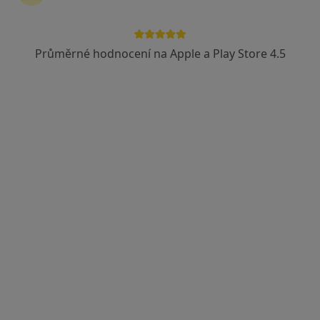
Průměrné hodnocení na Apple a Play Store 4.5
MUDr. Maria Stříbrná
Internista
8 názorů
Údolní 18, Brno
•
Mapa
Interní ambulance
Tento specialista nenabízí online rezervaci termínu na této adrese.
Rezervovat termín