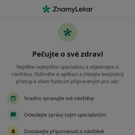
Hla
Internista • Svitavy, pardubický
Filtry
Mapa
Internista Svitavy
Pečujte o své zdraví
Jak řadíme výsledky vyhledávání?
Najděte nejlepšího specialistu a objednejte si
návštěvu. Stáhněte si aplikaci a získejte bezplatný
Jakou pojišťovnu máte?
přístup k všem funkcím připraveným pro vás:
Zdravotní pojišťovna ministerstva vnitra ČR
O
Snadno spravujte své návštěvy
Odesílejte zprávy svým specialistům
Dostávejte připomenutí o návštěvě