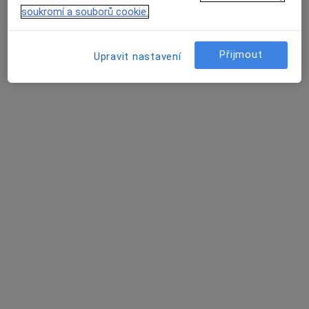
7 názorů
soukromí a souborů cookie.
Svitavy
•
Mapa
Ordinace
Přijmout
Upravit nastavení
Tento specialista nenabízí online rezervaci termínu na této adrese.
Rezervovat termín
Jiří Pol
Internista
5 názorů