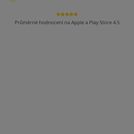
Průměrné hodnocení na Apple a Play Store 4.5
MUDr. Jaromír Báča
Internista
7 názorů
náměstí Míru 63, Svitavy
•
Mapa
Sam. ord. lékaře spec. - interní
Tento specialista nenabízí online rezervaci termínu na této adrese.
Rezervovat termín