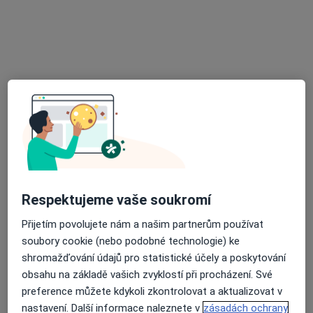
MUDr. Jana Smržová
Internista, Urolog
1 názor
U nemocnice 2, Svitavy
•
Mapa
INMED, s.r.o.
Tento specialista nenabízí online rezervaci termínu na této adrese.
Rezervovat termín
Respektujeme vaše soukromí
Přijetím povolujete nám a našim partnerům používat
soubory cookie (nebo podobné technologie) ke
shromažďování údajů pro statistické účely a poskytování
obsahu na základě vašich zvyklostí při procházení. Své
Dana Koukolová
preference můžete kdykoli zkontrolovat a aktualizovat v
Internista, Revmatolog, Praktický lékař
nastavení. Další informace naleznete v
zásadách ochrany