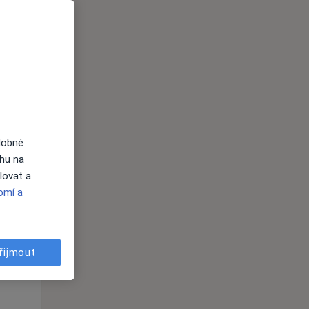
Út
St
Čt
n
11 Srpen
12 Srpen
13 Srpen
i
dobné
ahu na
lovat a
omí a
řijmout
Út
St
Čt
n
11 Srpen
12 Srpen
13 Srpen