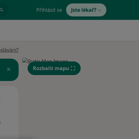
Přihlásit se
Jste lékař?
edávání?
Rozbalit mapu
Út
St
Čt
n
11 Srpen
12 Srpen
13 Srpen
i