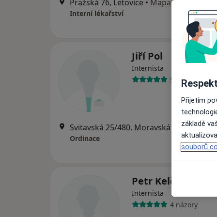
Pražská 76, Letovice
•
Mapa
Interní lékařství
Jiří Pol
Internista
5 názorů
Respekt
Přijetím p
technologi
základě vaš
Svitavská 25/480, Moravská Třebová
•
M
aktualizova
Ordinace
souborů co
Petr Kelča
Internista
4 názory