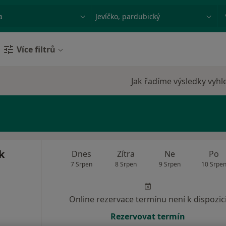
ace, nemoc nebo příjmení
Město nebo region
Více filtrů
Jak řadíme výsledky vyhl
k
Dnes
Zítra
Ne
Po
7 Srpen
8 Srpen
9 Srpen
10 Srpe
Online rezervace termínu není k dispozic
Rezervovat termín