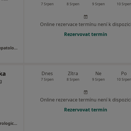
7 Srpen
8 Srpen
9 Srpen
10 Srpe
Online rezervace termínu není k dispozic
Rezervovat termín
II. interní klinika - gastro-enterologická a hepatologická
ka
Dnes
Zítra
Ne
Po
7 Srpen
8 Srpen
9 Srpen
10 Srpe
og
Online rezervace termínu není k dispozic
Rezervovat termín
FN Olomouc, II. interní klinika - gastro-enterologická a hepatologická