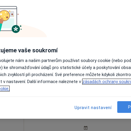
Dnes
Zítra
Ne
Po
7 Srpen
8 Srpen
9 Srpen
10 Srpe
ujeme vaše soukromí
Online rezervace termínu není k dispozic
ovolujete nám a našim partnerům používat soubory cookie (nebo po
e) ke shromažďování údajů pro statistické účely a poskytování obs
Rezervovat termín
ich zvyklostí při procházení. Své preference můžete kdykoli zkontro
apa
t v nastavení. Další informace naleznete v
zásadách ochrany soukr
okie.
P
Upravit nastavení
Dnes
Zítra
Ne
Po
7 Srpen
8 Srpen
9 Srpen
10 Srpe