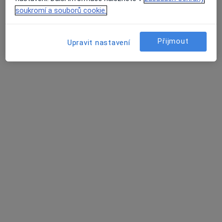
13 názorů
soukromí a souborů cookie.
č.d. 82, Tatenice
•
Mapa
Sam.ord. PL pro dospělé
Přijmout
Upravit nastavení
Tento specialista nenabízí online rezervaci termínu na této adrese.
Rezervovat termín
Dana Koukolová
Internista, Revmatolog, Praktický lékař
7 názorů