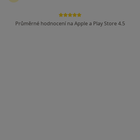
Průměrné hodnocení na Apple a Play Store 4.5
MUDr. Jaromír Báča
Internista
7 názorů
náměstí Míru 63, Svitavy
•
Mapa
Sam. ord. lékaře spec. - interní
Tento specialista nenabízí online rezervaci termínu na této adrese.
Rezervovat termín