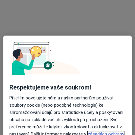
MUDr. Jana Smržová
Internista, Urolog
1 názor
U nemocnice 2, Svitavy
•
Mapa
INMED, s.r.o.
Tento specialista nenabízí online rezervaci termínu na této adrese.
Rezervovat termín
Respektujeme vaše soukromí
Přijetím povolujete nám a našim partnerům používat
soubory cookie (nebo podobné technologie) ke
shromažďování údajů pro statistické účely a poskytování
obsahu na základě vašich zvyklostí při procházení. Své
MUDr. Vlastimil Rajbl
preference můžete kdykoli zkontrolovat a aktualizovat v
Internista, Praktický lékař
nastavení. Další informace naleznete v
zásadách ochrany