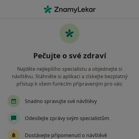
Hla
Internista • Moravská Třebová, pardubický
Filtry
Mapa
Internista Moravská Třebová
Pečujte o své zdraví
Jak řadíme výsledky vyhledávání?
Najděte nejlepšího specialistu a objednejte si
návštěvu. Stáhněte si aplikaci a získejte bezplatný
Jakou pojišťovnu máte?
přístup k všem funkcím připraveným pro vás:
Zdravotní pojišťovna ministerstva vnitra ČR
O
Snadno spravujte své návštěvy
Odesílejte zprávy svým specialistům
Dostávejte připomenutí o návštěvě