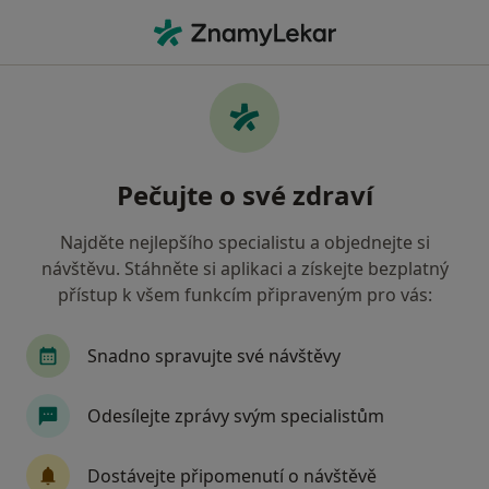
Hla
Internista • Blansko, jihomoravský
Filtry
Mapa
Internista Blansko
Pečujte o své zdraví
Jak řadíme výsledky vyhledávání?
Najděte nejlepšího specialistu a objednejte si
návštěvu. Stáhněte si aplikaci a získejte bezplatný
Jakou pojišťovnu máte?
přístup k všem funkcím připraveným pro vás:
Zdravotní pojišťovna ministerstva vnitra ČR
O
Snadno spravujte své návštěvy
Odesílejte zprávy svým specialistům
Dostávejte připomenutí o návštěvě