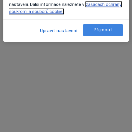
nastavení. Další informace naleznete v
zásadách ochrany
Horní 11, Rájec-Jestřebí
•
Mapa
soukromí a souborů cookie.
Privátní interní ambulance
Tento specialista nenabízí online rezervaci termínu na této adrese.
Přijmout
Upravit nastavení
Rezervovat termín
Nemocnice Blansko
·
Více
Internista, Chirurg, Dentální hygienistka, hygienista
5 názorů
Sadová 1596/33, Blansko
•
Mapa