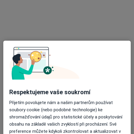
·
Více
Internista, Logoped, Neurolog
9 názorů
Nádražní 10, Blansko
•
Mapa
Soukromá klinika LOGO s.r.o.
Tato klinika nemá specialisty s dostupnými termíny v online kalendáři
Zobrazit profil
Respektujeme vaše soukromí
Přijetím povolujete nám a našim partnerům používat
soubory cookie (nebo podobné technologie) ke
MUDr. Michaela Krahulcová
shromažďování údajů pro statistické účely a poskytování
obsahu na základě vašich zvyklostí při procházení. Své
Internista
preference můžete kdykoli zkontrolovat a aktualizovat v
8 názorů