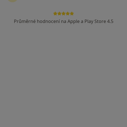
Průměrné hodnocení na Apple a Play Store 4.5
MUDr. Jana Salvetová
·
Více
Internista, Diabetolog
Blanenská 15, Kuřim
•
Mapa
SALVEDIA s.r.o., diabetologická ambulance
Tento specialista nenabízí online rezervaci termínu na této adrese.
Rezervovat termín