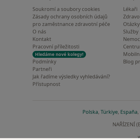
Soukromí a soubory cookies
Lékaři
Zásady ochrany osobních údajů
Zdravot
pro zaměstnance zdravotní péče
Otázky
O nás
Služby
Kontakt
Nemoc
Pracovní příležitosti
Centr
Mobilní
Hledáme nové kolegy!
Podmínky
Blog p
Partneři
Jak řadíme výsledky vyhledávání?
Přístupnost
se otevře v nové 
se otevře
s
Polska
,
Türkiye
,
España
,
NAŘÍZENÍ (E