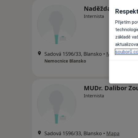
Naděžda Formán
Respekt
Internista
Přijetím p
technologi
základě vaš
aktualizova
souborů co
Sadová 1596/33, Blansko
•
Mapa
Nemocnice Blansko
MUDr. Dalibor Zo
Internista
Sadová 1596/33, Blansko
•
Mapa