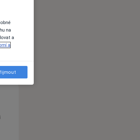
Po
Út
St
10 Srpen
11 Srpen
12 Srpen
dobné
ahu na
i
lovat a
omí a
řijmout
Po
Út
St
10 Srpen
11 Srpen
12 Srpen
i