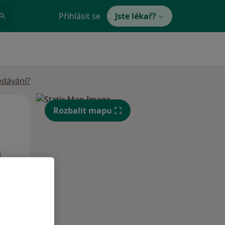
Přihlásit se
Jste lékař?
edávání?
Po
Út
St
Rozbalit mapu
10 Srpen
11 Srpen
12 Srpen
i