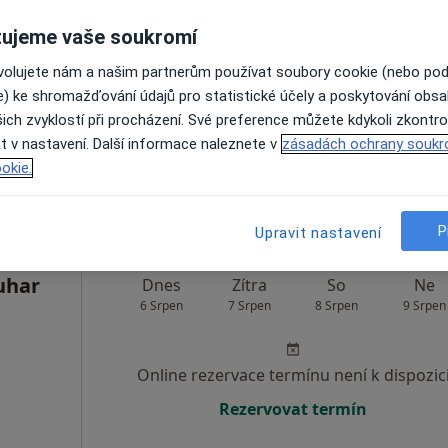
ková
Dnes
Zítra
So
Ne
ujeme vaše soukromí
6 Srpen
7 Srpen
8 Srpen
9 Srpen
ovolujete nám a našim partnerům používat soubory cookie (nebo po
e) ke shromažďování údajů pro statistické účely a poskytování obs
Online rezervace termínu není k dispozic
ich zvyklostí při procházení. Své preference můžete kdykoli zkontro
t v nastavení. Další informace naleznete v
zásadách ochrany soukr
Rezervovat termín
okie.
P
Upravit nastavení
uhar
Dnes
Zítra
So
Ne
6 Srpen
7 Srpen
8 Srpen
9 Srpen
Online rezervace termínu není k dispozic
Rezervovat termín