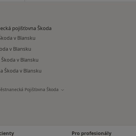
necká pojišťovna Škoda
Škoda v Blansku
oda v Blansku
a Škoda v Blansku
a Škoda v Blansku
ěstnanecká Pojišťovna Škoda
ěsta
Změna města
cienty
Pro profesionály