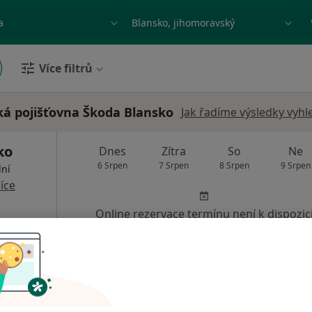
ace, nemoc nebo příjmení
Město nebo region
Více filtrů
ká pojišťovna Škoda Blansko
Jak řadíme výsledky vyhl
ko
Dnes
Zítra
So
Ne
6 Srpen
7 Srpen
8 Srpen
9 Srpen
lní
íce
Online rezervace termínu není k dispozic
Zobrazit profil