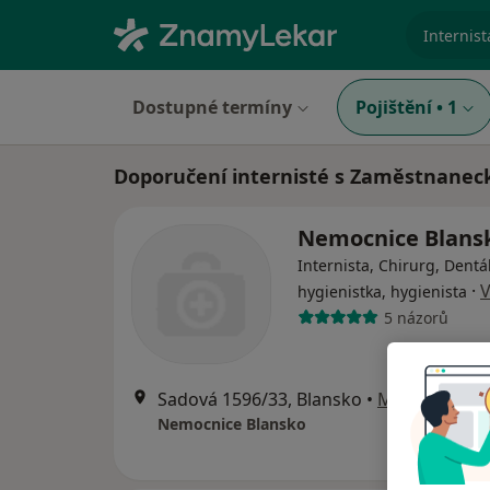
specializ
Dostupné termíny
Pojištění
•
1
Doporučení internisté s Zaměstnanec
Nemocnice Blans
Internista, Chirurg, Dentá
·
V
hygienistka, hygienista
5 názorů
Sadová 1596/33, Blansko
•
Mapa
Nemocnice Blansko