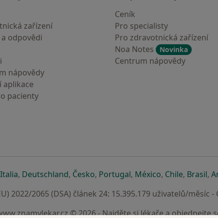
Ceník
nická zařízení
Pro specialisty
 a odpovědi
Pro zdravotnická zařízení
Noa Notes
Novinka
i
Centrum nápovědy
um nápovědy
 aplikace
ro pacienty
záložce
 v nové záložce
e otevře v nové záložce
se otevře v nové záložce
se otevře v nové záložce
se otevře v nové záložce
se otevře v nové záložc
se otevře v nov
se otevře
se 
Italia
,
Deutschland
,
Česko
,
Portugal
,
México
,
Chile
,
Brasil
,
A
U) 2022/2065 (DSA) článek 24: 15.395.179 uživatelů/měsíc -
www.znamylekar.cz © 2026 - Najděte si lékaře a objednejte s