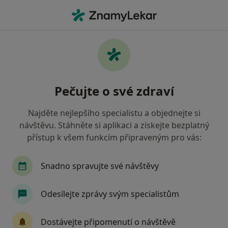
Hla
Internista • Blansko, jihomoravský
Filtry
• 1
Mapa
Doporučení internisté s Revírní bratrská
Pečujte o své zdraví
pokladna, zdravotní pojišťovna Blansko
Jak řadíme výsledky vyhledávání?
Najděte nejlepšího specialistu a objednejte si
návštěvu. Stáhněte si aplikaci a získejte bezplatný
přístup k všem funkcím připraveným pro vás:
Snadno spravujte své návštěvy
Odesílejte zprávy svým specialistům
MUDr. Jana Salvetová
Dostávejte připomenutí o návštěvě
·
Více
Internista, Diabetolog