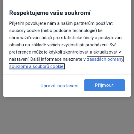
Nemocnice Blansko
Respektujeme vaše soukromí
Tato klinika nemá specialisty s dostupnými termíny v online kalendáři
Přijetím povolujete nám a našim partnerům používat
Zobrazit profil
soubory cookie (nebo podobné technologie) ke
shromažďování údajů pro statistické účely a poskytování
obsahu na základě vašich zvyklostí při procházení. Své
preference můžete kdykoli zkontrolovat a aktualizovat v
nastavení. Další informace naleznete v
zásadách ochrany
soukromí a souborů cookie.
Přijmout
Upravit nastavení
Naděžda Formánková
Internista
Sadová 1596/33, Blansko
•
Mapa
Nemocnice Blansko
Tento specialista nenabízí online rezervaci termínu na této adrese.