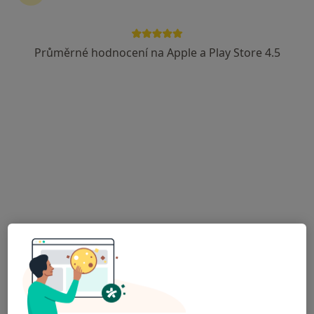
Blanenská 15, Kuřim
•
Mapa
SALVEDIA s.r.o., diabetologická ambulance
Průměrné hodnocení na Apple a Play Store 4.5
Tento specialista nenabízí online rezervaci termínu na této adrese.
Rezervovat termín
Nemocnice Blansko
·
Více
Internista, Chirurg, Dentální hygienistka, hygienista
5 názorů
Sadová 1596/33, Blansko
•
Mapa