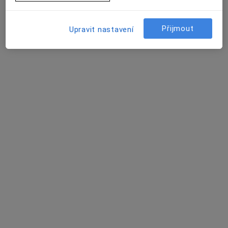
Tento specialista nenabízí online rezervaci termínu na této adrese.
Přijmout
Upravit nastavení
Rezervovat termín
MUDr. Libor Horáček
Praktický lékař
18 názorů
Adresa 1
Adresa 2