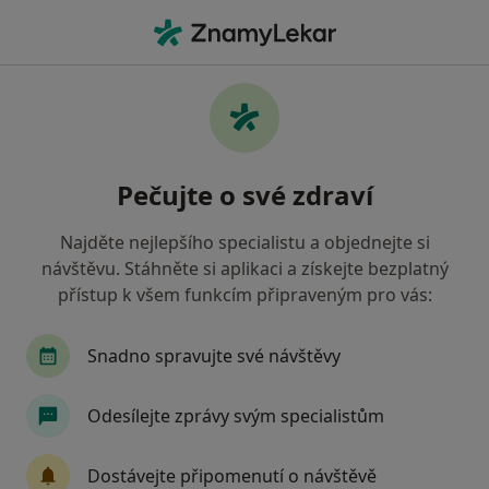
Hla
Praktický Lékař • Blansko, jihomoravský
Filtry
• 1
Mapa
Doporučení praktičtí lékaři s Revírní
Pečujte o své zdraví
bratrská pokladna, zdravotní pojišťovna
Blansko
Najděte nejlepšího specialistu a objednejte si
Jak řadíme výsledky vyhledávání?
návštěvu. Stáhněte si aplikaci a získejte bezplatný
přístup k všem funkcím připraveným pro vás:
Snadno spravujte své návštěvy
Odesílejte zprávy svým specialistům
Dostávejte připomenutí o návštěvě
MUDr. Věra Musilová