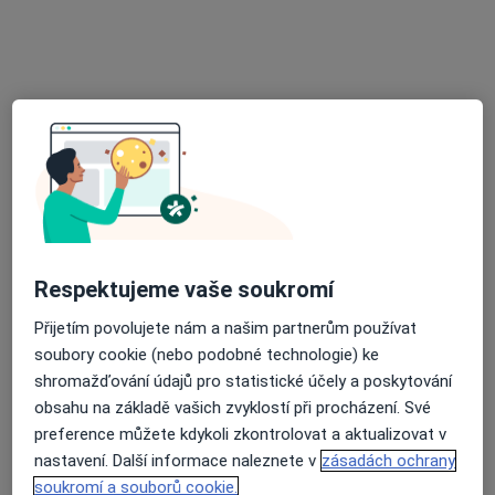
Svitavská 1a, Blansko
•
Mapa
Praktický lékař pro dospělé
Tento specialista nenabízí online rezervaci termínu na této adrese.
Rezervovat termín
Respektujeme vaše soukromí
Přijetím povolujete nám a našim partnerům používat
soubory cookie (nebo podobné technologie) ke
MUDr. Pavel Poneš
shromažďování údajů pro statistické účely a poskytování
Praktický lékař
obsahu na základě vašich zvyklostí při procházení. Své
12 názorů
preference můžete kdykoli zkontrolovat a aktualizovat v
Herčíkova 2481/23, Brno
•
Mapa
nastavení. Další informace naleznete v
zásadách ochrany
Ordinace
soukromí a souborů cookie.