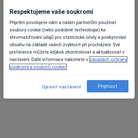
Batelov, Družstevní 449/10, Jihlava
•
Mapa
MUDr. Lenka Jindřichová
Respektujeme vaše soukromí
Tento specialista nenabízí online rezervaci termínu na této adrese.
Přijetím povolujete nám a našim partnerům používat
soubory cookie (nebo podobné technologie) ke
Rezervovat termín
shromažďování údajů pro statistické účely a poskytování
obsahu na základě vašich zvyklostí při procházení. Své
preference můžete kdykoli zkontrolovat a aktualizovat v
nastavení. Další informace naleznete v
zásadách ochrany
soukromí a souborů cookie.
Přijmout
Upravit nastavení
MUDr. Renáta Bínová
Praktický lékař
20 názorů
Za Prachárnou 1a, Jihlava
•
Mapa
Praktický lékař pro dospělé, homeopat