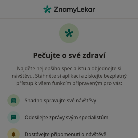
Hla
Praktický Lékař • Jihlava, vysočina
Filtry
• 1
Mapa
Doporučení praktičtí lékaři s Revírní
Pečujte o své zdraví
bratrská pokladna, zdravotní pojišťovna
Jihlava
Najděte nejlepšího specialistu a objednejte si
Jak řadíme výsledky vyhledávání?
návštěvu. Stáhněte si aplikaci a získejte bezplatný
přístup k všem funkcím připraveným pro vás:
Snadno spravujte své návštěvy
Odesílejte zprávy svým specialistům
Dostávejte připomenutí o návštěvě
MUDr. Jarmila Strejčková