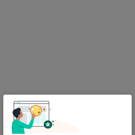
6 názorů
Vrchlického 57, Jihlava
•
Mapa
Praktický lékař pro dospělé, homeopat
Tento specialista nenabízí online rezervaci termínu na této adrese.
Rezervovat termín
MUDr. Lenka Jindřichová
Praktický lékař
1 názor