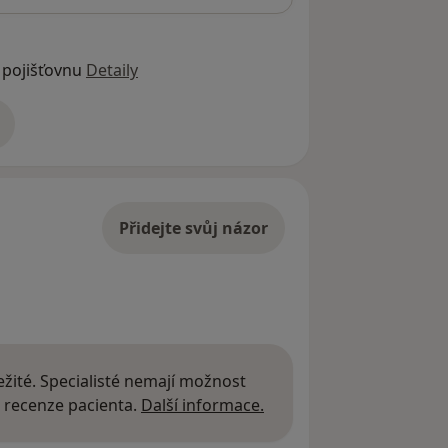
 pojišťovnu
Detaily
adrese
Přidejte svůj názor
žité. Specialisté nemají možnost
Další informace o názor
 recenze pacienta.
Další informace.