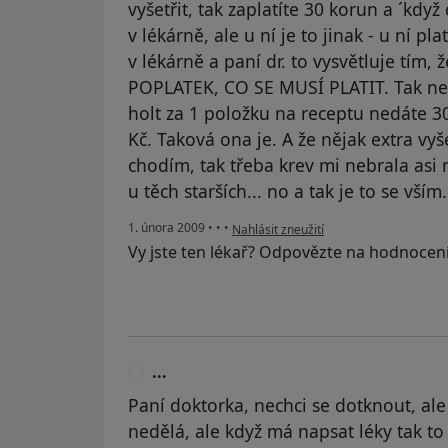
vyšetřit, tak zaplatíte 30 korun a ´když
v lékárně, ale u ní je to jinak - u ní pla
v lékárně a paní dr. to vysvětluje tím
POPLATEK, CO SE MUSÍ PLATIT. Tak ne
holt za 1 položku na receptu nedáte 30 
Kč. Taková ona je. A že nějak extra vyš
chodím, tak třeba krev mi nebrala asi n
u těch starších... no a tak je to se vším.
podle názoru uživatele ...
1. února 2009
•
•
•
Nahlásit zneužití
Vy jste ten lékař? Odpovězte na hodnocen
...
.
Paní doktorka, nechci se dotknout, ale 
nedělá, ale když má napsat léky tak to 