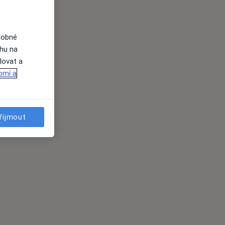
dobné
ahu na
lovat a
omí a
řijmout