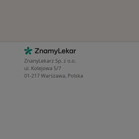
Kontakt
ZnamyLekar - Hlavní stránka
ZnanyLekarz Sp. z o.o.
ul. Kolejowa 5/7
01-217 Warszawa, Polska