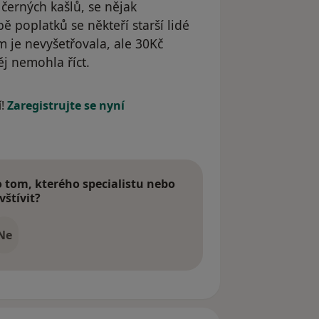
 černých kašlů, se nějak
ě poplatků se někteří starší lidé
ím je nevyšetřovala, ale 30Kč
ěj nemohla říct.
í!
Zaregistrujte se nyní
tom, kterého specialistu nebo
vštívit?
Ne