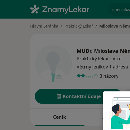
specializ
Hlavní Stránka
Praktický Lékař
Miloslava Něm
MUDr.
Miloslava Ně
o sp
Praktický lékař
·
Více
Větrný Jeníkov
1 adresa
3 názory
Kontaktní údaje
Ceník
Adresy