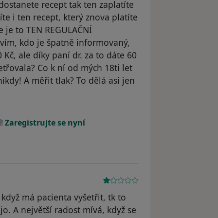
 dostanete recept tak ten zaplatíte
títe i ten recept, který znova platíte
, že je to TEN REGULAČNÍ
vím, kdo je špatně informovaný,
Kč, ale díky paní dr. za to dáte 60
etřovala? Co k ní od mých 18ti let
ikdy! A měřit tlak? To dělá asi jen
í!
Zaregistrujte se nyní
když má pacienta vyšetřit, tk to
jo. A největší radost mívá, když se