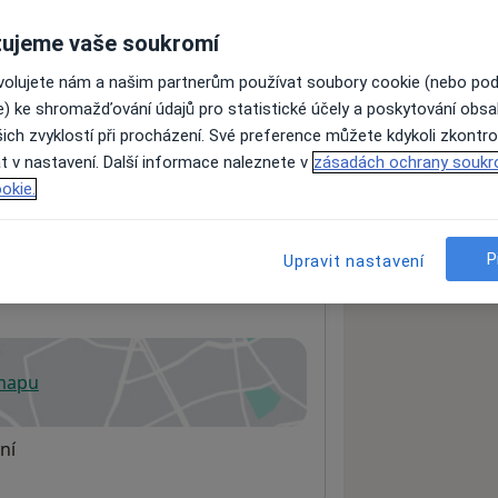
ujeme vaše soukromí
ách nejsou k dispozici
ovolujete nám a našim partnerům používat soubory cookie (nebo po
ádné informace o svých službách.
e) ke shromažďování údajů pro statistické účely a poskytování obs
ich zvyklostí při procházení. Své preference můžete kdykoli zkontro
t v nastavení. Další informace naleznete v
zásadách ochrany soukr
okie.
P
Upravit nastavení
 mapu
 otevře v nové záložce
ní