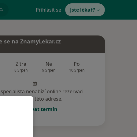
Přihlásit se
Jste lékař?
e se na ZnamyLekar.cz
Zítra
Ne
Po
Út
St
8 Srpen
9 Srpen
10 Srpen
11 Srpen
12 Srp
specialista nenabízí online rezervaci
termínu na této adrese.
Rezervovat termín