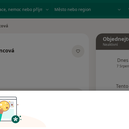
ace, nemoc nebo příjmení
Město nebo region
cová
Objednejt
Neaktivní
mcová
ecializacích
Dnes
7 Srpen
Tento 
Rezervovat termín
Názory pacientů (3)