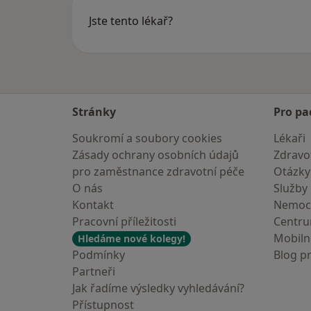
Jste tento lékař?
Stránky
Pro pa
Soukromí a soubory cookies
Lékaři
Zásady ochrany osobních údajů
Zdravot
pro zaměstnance zdravotní péče
Otázky
O nás
Služby
Kontakt
Nemoc
Pracovní příležitosti
Centr
Mobilní
Hledáme nové kolegy!
Podmínky
Blog p
Partneři
Jak řadíme výsledky vyhledávání?
Přístupnost