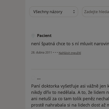
Hledejte v ná
Pacient
není špatná chce to s ní mluvit narovi
podle názoru uživatele Pacient
28. dubna 2011
•
•
•
Nahlásit zneužití
...
.
Paní doktorka vyšetřuje asi vážně jen 
nikdy dřív to nedělala. A to, že lidem n
ani netuší za co tam tolik peněz nechali
prostě nahrabala si na lidech dost až