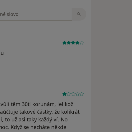
zorech
nu
kvůli těm 30ti korunám, jelikož
aúčtuje takové částky, že kolikrát
, to už asi taky každý ví. No
 moc. Když se necháte někde